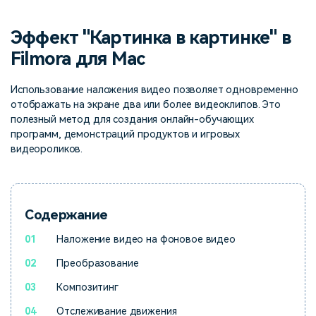
поиск
Эффект "Картинка в картинке" в
Темы видео
Маркетинговый
Истории клиентов
Партнёрская
календарь
Filmora для Mac
Самые популярные темы
программа
Клиенты делятся своими
Спланируйте маркетинговую
видео на YouTube 2025
Партнёрство на уровне
историями с Filmora
кампанию для своих целей
Использование наложения видео позволяет одновременно
корпоративного сектора
отображать на экране два или более видеоклипов. Это
полезный метод для создания онлайн-обучающих
Поддержка
программ, демонстраций продуктов и игровых
Центр авторов
Специальные эффекты
видеороликов.
"сделай сам"
Приступая к работе
Вдохновляйтесь нашими
Создавайте видеоэффекты
создателями контента
самостоятельно, как
настоящий профессионал
Содержание
Сообщество
01
Наложение видео на фоновое видео
Блог
02
Преобразование
03
Композитинг
04
Отслеживание движения