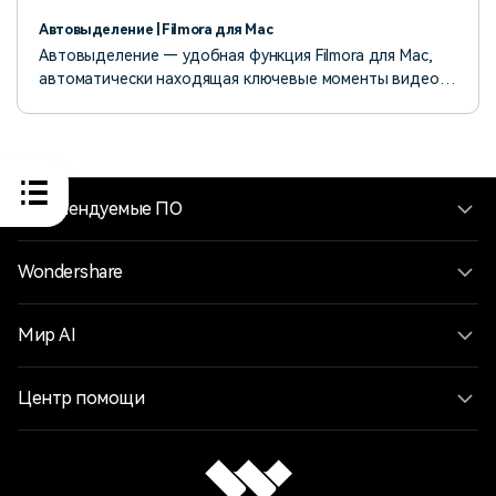
усиливая общее визуальное воздействие и
Автовыделение | Filmora для Mac
рассказывая историю вашего видео.
Автовыделение — удобная функция Filmora для Mac,
автоматически находящая ключевые моменты видео,
идеально подходящая для быстрого редактирования
и создания контента.
Рекомендуемые ПО
Wondershare
Мир AI
Центр помощи