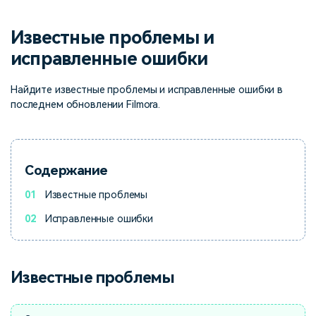
поиск
Известные проблемы и
Темы видео
Маркетинговый
Истории клиентов
Партнёрская
календарь
исправленные ошибки
Самые популярные темы
программа
Клиенты делятся своими
Спланируйте маркетинговую
видео на YouTube 2025
Партнёрство на уровне
историями с Filmora
кампанию для своих целей
Найдите известные проблемы и исправленные ошибки в
корпоративного сектора
последнем обновлении Filmora.
Поддержка
Центр авторов
Специальные эффекты
"сделай сам"
Приступая к работе
Вдохновляйтесь нашими
Создавайте видеоэффекты
создателями контента
Содержание
самостоятельно, как
настоящий профессионал
01
Известные проблемы
02
Исправленные ошибки
Сообщество
Блог
Известные проблемы