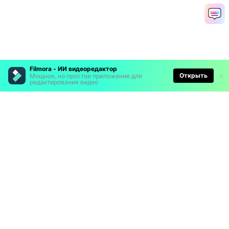
Filmora - ИИ видеоредактор
Открыть
Мощное, но простое приложение для
редактирования видео
Рекомендуемые ПО
Wondershare
Мир AI
Центр помощи