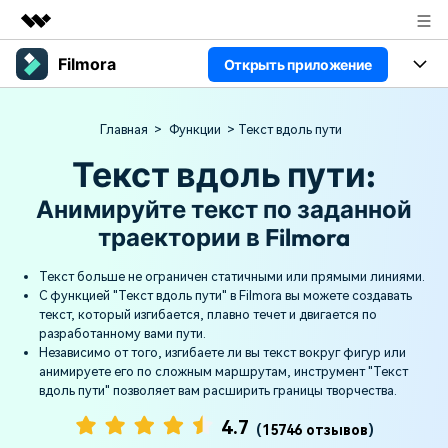
Filmora
Открыть приложение
Рекомендуемые продукты
Цифровая креативность AIGC
Продукты
Бизнес
Главная
>
Функции
> Текст вдоль пути
Управление данными
Обзор
Платформы
Текст вдоль пути:
ИИ
О нас
Решения
Особенности
Анимируйте текст по заданной
Видео/фото
Новости
Решения
траектории в Filmora
Ресурсы
Аудио
Пользователи
Покупка
Ресурсы
Текст больше не ограничен статичными или прямыми линиями.
Тексты
С функцией "Текст вдоль пути" в Filmora вы можете создавать
Видео-решения
Поддержка
текст, который изгибается, плавно течет и двигается по
Справочный центр
разработанному вами пути.
Видео промпты
Мастер-классы
Независимо от того, изгибаете ли вы текст вокруг фигур или
анимируете его по сложным маршрутам, инструмент "Текст
100+ ИИ-промптов для
Продвинутое обучение
КУПИТЬ
Войти
вдоль пути" позволяет вам расширить границы творчества.
создания видео
видеомонтажу от
Компания
Связаться с нами
профессиональных
4.7
Наша миссия, история и
Мы всегда готовы помочь
режиссеров и ютуберов
(
15746 отзывов
)
клиенты