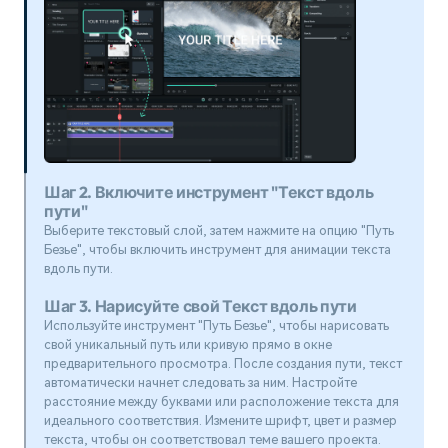
Шаг 2. Включите инструмент "Текст вдоль
пути"
Выберите текстовый слой, затем нажмите на опцию "Путь
Безье", чтобы включить инструмент для анимации текста
вдоль пути.
Шаг 3. Нарисуйте свой Текст вдоль пути
Используйте инструмент "Путь Безье", чтобы нарисовать
свой уникальный путь или кривую прямо в окне
предварительного просмотра. После создания пути, текст
автоматически начнет следовать за ним. Настройте
расстояние между буквами или расположение текста для
идеального соответствия. Измените шрифт, цвет и размер
текста, чтобы он соответствовал теме вашего проекта.