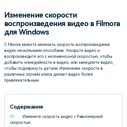
поиск
Изменение скорости
Темы видео
Маркетинговый
Истории клиентов
Партнёрская
календарь
воспроизведения видео в Filmora
Самые популярные темы
программа
Клиенты делятся своими
Спланируйте маркетинговую
видео на YouTube 2025
для Windows
Партнёрство на уровне
историями с Filmora
кампанию для своих целей
корпоративного сектора
С Filmora можете изменить скорость воспроизведения
Поддержка
видео несколькими способами. Ускорьте видео и
Центр авторов
Специальные эффекты
воспроизведите его с молниеносной скоростью, чтобы
"сделай сам"
Приступая к работе
Вдохновляйтесь нашими
добавить комедийности в видео, или замедлите видео,
Создавайте видеоэффекты
создателями контента
чтобы подчеркнуть детали. Изменение скорости в
самостоятельно, как
различных случаях клипа делает видео более
настоящий профессионал
привлекательным.
Сообщество
Блог
Содержание
01
Измените скорость видео с Равномерной
скоростью