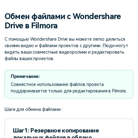
поиск
Обмен файлами с Wondershare
Темы видео
Маркетинговый
Истории клиентов
Партнёрская
календарь
Drive в Filmora
Самые популярные темы
программа
Клиенты делятся своими
Спланируйте маркетинговую
видео на YouTube 2025
Партнёрство на уровне
историями с Filmora
кампанию для своих целей
С помощью Wondershare Drive вы можете легко делиться
корпоративного сектора
своими видео и файлами проектов с другими. Люди могут
видеть ваши совместные видеоролики и редактировать
Поддержка
файлы ваших проектов.
Центр авторов
Специальные эффекты
"сделай сам"
Приступая к работе
Вдохновляйтесь нашими
Создавайте видеоэффекты
создателями контента
Примечание:
самостоятельно, как
настоящий профессионал
Совместное использование файлов проекта
поддерживается только для редактирования в Filmora.
Сообщество
Шаги для обмена файлами :
Блог
Шаг1: Резервное копирование
локальных файлов в облако