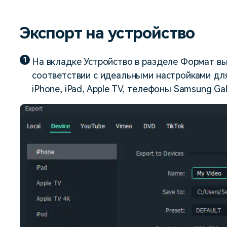
авайте видеоэффекты
стоятельно, как
Скачать бесплатно
оящий профессионал
Экспорт на устройство
Скачать бесплатно
Скачать бесплатно
1
На вкладке Устройство в разделе Формат в
Скачать бесплатно
соответствии с идеальными настройками для
iPhone, iPad, Apple TV, телефоны Samsung Gala