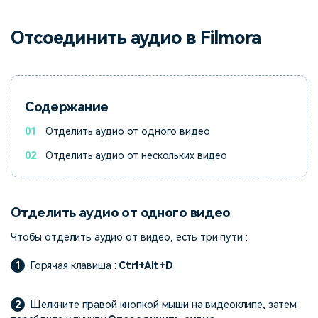
поиск
Отсоединить аудио в Filmora
Темы видео
Маркетинговый
Истории клиентов
Партнёрская
календарь
Самые популярные темы
программа
Клиенты делятся своими
Спланируйте маркетинговую
видео на YouTube 2025
Партнёрство на уровне
историями с Filmora
кампанию для своих целей
корпоративного сектора
Содержание
Поддержка
01
Отделить аудио от одного видео
Центр авторов
Специальные эффекты
"сделай сам"
Приступая к работе
Вдохновляйтесь нашими
02
Отделить аудио от нескольких видео
Создавайте видеоэффекты
создателями контента
самостоятельно, как
настоящий профессионал
Отделить аудио от одного видео
Сообщество
Чтобы отделить аудио от видео, есть три пути :
Блог
1
Горячая клавиша :
Ctrl+Alt+D
2
Щелкните правой кнопкой мыши на видеоклипе, затем