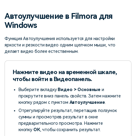
поиск
Автоулучшение в Filmora для
Темы видео
Маркетинговый
Истории клиентов
Партнёрская
календарь
Windows
Самые популярные темы
программа
Клиенты делятся своими
Спланируйте маркетинговую
видео на YouTube 2025
Партнёрство на уровне
историями с Filmora
кампанию для своих целей
Функция Автоулучшения используется для настройки
корпоративного сектора
яркости и резкости видео одним щелчком мыши, что
делает видео более естественным.
Поддержка
Центр авторов
Специальные эффекты
"сделай сам"
Приступая к работе
Вдохновляйтесь нашими
Нажмите видео на временной шкале,
Создавайте видеоэффекты
создателями контента
самостоятельно, как
чтобы войти в
Видеопанель
.
настоящий профессионал
Выберите вкладку
Видео > Основные
и
прокрутите вниз панель свойств. Затем нажмите
Сообщество
кнопку рядом с пунктом
Автоулучшение
.
Блог
Отрегулируйте результат, перетащив ползунок
суммы и просмотрев результат в окне
предварительного просмотра. Нажмите
кнопку
ОК
, чтобы сохранить результат.