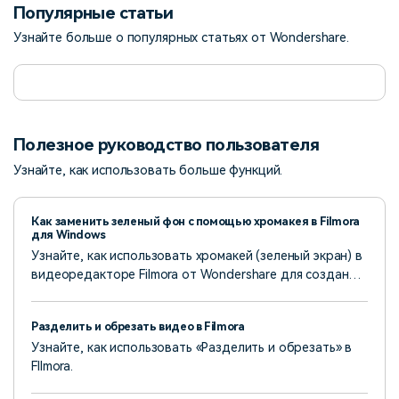
Популярные статьи
Узнайте больше о популярных статьях от Wondershare.
Полезное руководство пользователя
Узнайте, как использовать больше функций.
Как заменить зеленый фон с помощью хромакея в Filmora
для Windows
Узнайте, как использовать хромакей (зеленый экран) в
видеоредакторе Filmora от Wondershare для создания
захватывающих видеороликов. Используйте мощные
инструменты редактирования, чтобы преобразить
Разделить и обрезать видео в Filmora
ваше видео, удалив фон и добавив разнообразные
Узнайте, как использовать «Разделить и обрезать» в
эффекты.
FIlmora.