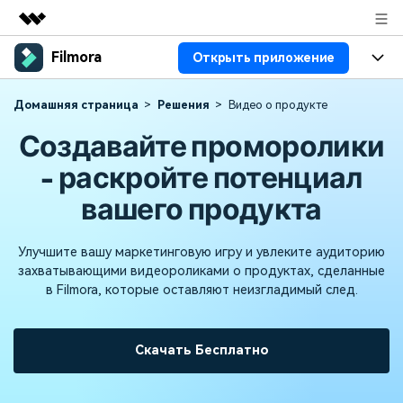
Filmora
Открыть приложение
Рекомендуемые продукты
Цифровая креативность AIGC
Продукты
Бизнес
Домашняя страница
Решения
Видео о продукте
Управление данными
Создавайте проморолики
Обзор
Платформы
ИИ
О нас
Решения
- раскройте потенциал
Особенности
Видео/фото
Решения
Новости
вашего продукта
Ресурсы
Аудио
Пользователи
Ресурсы
Покупка
Улучшите вашу маркетинговую игру и увлеките аудиторию
Тексты
Видео-решения
захватывающими видеороликами о продуктах, сделанные
Справочный центр
Поддержка
в Filmora, которые оставляют неизгладимый след.
Видео промпты
Мастер-классы
100+ ИИ-промптов для
Продвинутое обучение
КУПИТЬ
Войти
Скачать Бесплатно
создания видео
видеомонтажу от
Компания
Связаться с нами
профессиональных
Наша миссия, история и
Мы всегда готовы помочь
режиссеров и ютуберов
клиенты