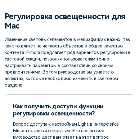
поиск
Регулировка освещенности для
Темы видео
Маркетинговый
Истории клиентов
Партнёрская
календарь
Mac
Самые популярные темы
программа
Клиенты делятся своими
Спланируйте маркетинговую
видео на YouTube 2025
Партнёрство на уровне
историями с Filmora
кампанию для своих целей
Изменение световых элементов в медиафайлах важно, так
корпоративного сектора
как это влияет на четкость объектов и общее качество
контента. Filmora предлагает ряд вариантов регулировки в
Поддержка
световой секции, позволяя пользователям точно
Центр авторов
Специальные эффекты
настраивать параметры в соответствии со своими
"сделай сам"
Приступая к работе
Вдохновляйтесь нашими
предпочтениями. В этом руководстве вы узнаете о
Создавайте видеоэффекты
создателями контента
самостоятельно, как
аспектах, которые необходимо изменить в световом
настоящий профессионал
разделе:
Сообщество
Как получить доступ к функции
Блог
регулировки освещенности?
Вопрос доступа к настройкам Light в интерфейсе
Filmora остается открытым. Это пошаговое
руководство даст вам ответ на этот вопрос: