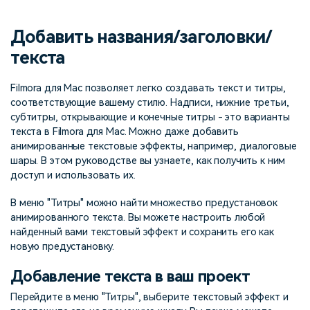
поиск
Добавить названия/заголовки/
Темы видео
Маркетинговый
Истории клиентов
Партнёрская
календарь
текста
Самые популярные темы
программа
Клиенты делятся своими
Спланируйте маркетинговую
видео на YouTube 2025
Партнёрство на уровне
историями с Filmora
кампанию для своих целей
Filmora для Mac позволяет легко создавать текст и титры,
корпоративного сектора
соответствующие вашему стилю. Надписи, нижние третьи,
субтитры, открывающие и конечные титры - это варианты
Поддержка
текста в Filmora для Mac. Можно даже добавить
Центр авторов
Специальные эффекты
анимированные текстовые эффекты, например, диалоговые
"сделай сам"
Приступая к работе
Вдохновляйтесь нашими
шары. В этом руководстве вы узнаете, как получить к ним
Создавайте видеоэффекты
создателями контента
самостоятельно, как
доступ и использовать их.
настоящий профессионал
В меню "Титры" можно найти множество предустановок
анимированного текста. Вы можете настроить любой
Сообщество
найденный вами текстовый эффект и сохранить его как
новую предустановку.
Блог
Добавление текста в ваш проект
Перейдите в меню "Титры", выберите текстовый эффект и