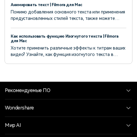
Анимировать текст | Filmora для Mac
помощью встроенных инструментов.
Помимо добавления основного текста или применения
предустановленных стилей текста, также можете
анимировать текст, выполнив простые действия. В
Filmora доступно более 80 пресетов анимации.
Как использовать функцию Изогнутого текста | Filmora
для Mac
Хотите применить различные эффекты к титрам ваших
видео? Узнайте, как функция изогнутого текста в
Wondershare Filmora помогает добиться красивого
вида.
Рекомендуемые ПО
Wondershare
Мир AI