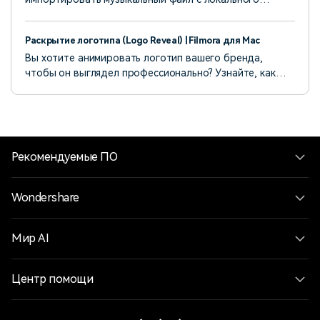
компьютера; другой — использовать музыкальную
дорожку из Filmora.
Раскрытие логотипа (Logo Reveal) | Filmora для Mac
Вы хотите анимировать логотип вашего бренда,
чтобы он выглядел профессионально? Узнайте, как
Wondershare Filmora помогает создавать идеальную
анимацию для демонстрации логотипа.
Рекомендуемые ПО
Wondershare
Мир AI
Центр помощи