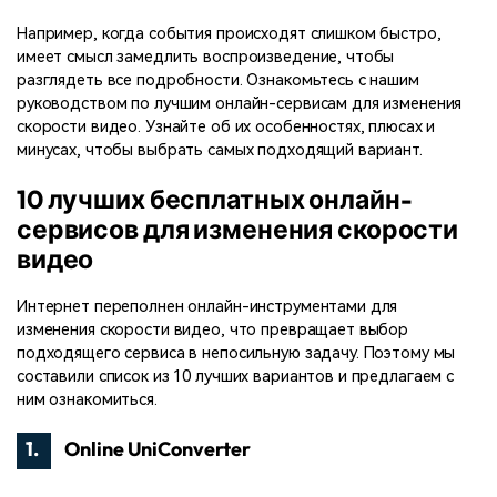
поиск
Например, когда события происходят слишком быстро,
имеет смысл замедлить воспроизведение, чтобы
Темы видео
Маркетинговый
Истории клиентов
Партнёрская
разглядеть все подробности. Ознакомьтесь с нашим
календарь
Самые популярные темы
программа
руководством по лучшим онлайн-сервисам для изменения
Клиенты делятся своими
Спланируйте маркетинговую
видео на YouTube 2025
Партнёрство на уровне
историями с Filmora
скорости видео. Узнайте об их особенностях, плюсах и
кампанию для своих целей
корпоративного сектора
минусах, чтобы выбрать самых подходящий вариант.
10 лучших бесплатных онлайн-
Поддержка
Центр авторов
Специальные эффекты
сервисов для изменения скорости
"сделай сам"
Приступая к работе
Вдохновляйтесь нашими
видео
Создавайте видеоэффекты
создателями контента
самостоятельно, как
настоящий профессионал
Интернет переполнен онлайн-инструментами для
изменения скорости видео, что превращает выбор
Сообщество
подходящего сервиса в непосильную задачу. Поэтому мы
составили список из 10 лучших вариантов и предлагаем с
Блог
ним ознакомиться.
1.
Online UniConverter