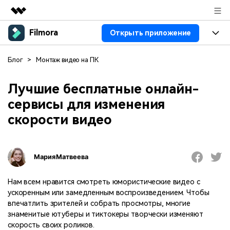
Filmora
Открыть приложение
Рекомендуемые продукты
Цифровая креативность AIGC
Продукты
Бизнес
Блог
>
Монтаж видео на ПК
Управление данными
Обзор
Платформы
ИИ
О нас
Лучшие бесплатные онлайн-
Решения
сервисы для изменения
Особенности
Видео/фото
Решения
Новости
скорости видео
Ресурсы
Аудио
Пользователи
Ресурсы
Покупка
Тексты
Видео-решения
Мария Матвеева
Справочный центр
Поддержка
Видео промпты
Мастер-классы
Нам всем нравится смотреть юмористические видео с
100+ ИИ-промптов для
Продвинутое обучение
ускоренным или замедленным воспроизведением. Чтобы
КУПИТЬ
Войти
создания видео
видеомонтажу от
впечатлить зрителей и собрать просмотры, многие
Компания
Связаться с нами
профессиональных
знаменитые ютуберы и тиктокеры творчески изменяют
Наша миссия, история и
Мы всегда готовы помочь
режиссеров и ютуберов
скорость своих роликов.
клиенты