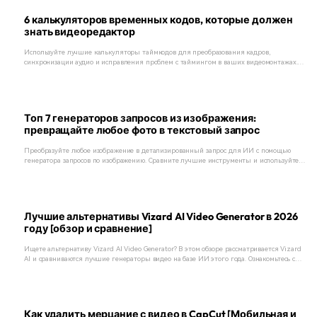
6 калькуляторов временных кодов, которые должен
знать видеоредактор
Используйте лучшие калькуляторы таймкодов для преобразования кадров,
синхронизации аудио и исправления проблем с таймингом в ваших видеомонтажах.
Ознакомьтесь с нашими рекомендациями и узнайте, как использовать калькулятор
таймкодов.
Топ 7 генераторов запросов из изображения:
превращайте любое фото в текстовый запрос
Преобразуйте любое изображение в детализированный запрос для ИИ с помощью
генератора запросов по изображению. Сравните лучшие инструменты и используйте
их для создания запросов, которые можно использовать как визуальные референсы.
Лучшие альтернативы Vizard AI Video Generator в 2026
году [обзор и сравнение]
Ищете альтернативу Vizard AI Video Generator? В этом обзоре рассматривается Vizard
AI и сравниваются лучшие генераторы видео на базе ИИ этого года. Ознакомьтесь с
функциями, ценами и лучшими вариантами.
Как удалить мерцание с видео в CapCut [Мобильная и