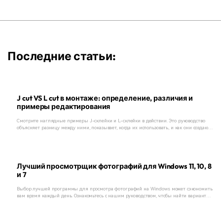
Последние статьи:
J cut VS L cut в монтаже: определение, различия и
примеры редактирования
Смотрите наглядные примеры J-склейки и L-склейки в действии. Это руководство
объясняет разницу между ними, показывает, когда их использовать, и как они создают
профессиональные, плавные переходы.
Лучший просмотрщик фотографий для Windows 11, 10, 8
и 7
Выбор лучшей программы для просмотра фотографий на Windows может сэкономить
вам время каждый день. Ознакомьтесь с нашим руководством, чтобы найти варианты,
которые кажутся простыми и надежными.