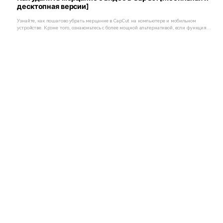
десктопная версии]
Узнайте, как пошагово убрать мерцание в CapCut на компьютере и мобильном
устройстве. Кроме того, ознакомьтесь с более мощной альтернативой, если функция
устранения мерцания в CapCut недостаточно эффективна.