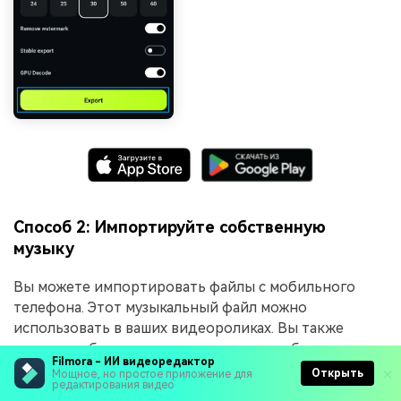
Способ 2: Импортируйте собственную
музыку
Вы можете импортировать файлы с мобильного
телефона. Этот музыкальный файл можно
использовать в ваших видеороликах. Вы также
можете добавлять аудио в видео на любом
Filmora - ИИ видеоредактор
устройстве Android. Вот как это делается.
Открыть
Мощное, но простое приложение для
редактирования видео