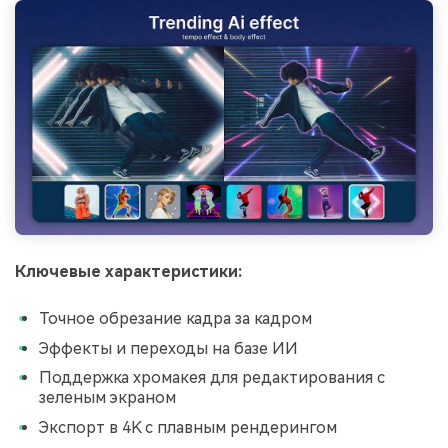
󠀰󠀰󠀰󠀰󠀰󠀰󠀰Ключевые характеристики:
Точное обрезание кадра за кадром
Эффекты и переходы на базе ИИ
Поддержка хромакея для редактирования с
зеленым экраном
Экспорт в 4K с плавным рендерингом