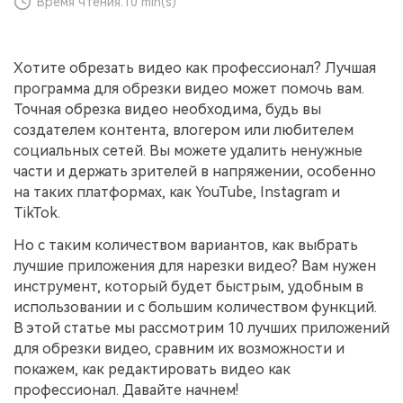
Время чтения:
10 min(s)
поиск
Темы видео
Маркетинговый
Истории клиентов
Партнёрская
Хотите обрезать видео как профессионал? Лучшая
календарь
Самые популярные темы
программа
Клиенты делятся своими
программа для обрезки видео может помочь вам.󠀲󠀤󠀳󠀰
Спланируйте маркетинговую
видео на YouTube 2025
Партнёрство на уровне
историями с Filmora
кампанию для своих целей
Точная обрезка видео необходима, будь вы
корпоративного сектора
создателем контента, влогером или любителем
социальных сетей.󠀲󠀥󠀳󠀰 Вы можете удалить ненужные
Поддержка
части и держать зрителей в напряжении, особенно
Центр авторов
Специальные
эффекты
"сделай
на таких платформах, как YouTube, Instagram и
Приступая к работе
Вдохновляйтесь нашими
сам"
TikTok.
создателями контента
Создавайте видеоэффекты
самостоятельно, как
Но с таким количеством вариантов, как выбрать
настоящий профессионал
лучшие приложения для нарезки видео? Вам нужен
инструмент, который будет быстрым, удобным в
Сообщество
использовании и с большим количеством функций.
В этой статье мы рассмотрим 10 лучших приложений
Блог
для обрезки видео, сравним их возможности и
покажем, как редактировать видео как
профессионал. Давайте начнем!