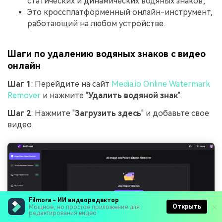
статических и динамических водяных знаков;
Это кроссплатформенный онлайн-инструмент,
работающий на любом устройстве.
Шаги по удалению водяных знаков с видео
онлайн
Шаг 1
: Перейдите на сайт
Media.io Online Watermark
Remover
и нажмите "
Удалить водяной знак
".
Шаг 2
: Нажмите "
Загрузить здесь
" и добавьте свое
видео.
Filmora - ИИ видеоредактор
Открыть
Мощное, но простое приложение для
редактирования видео