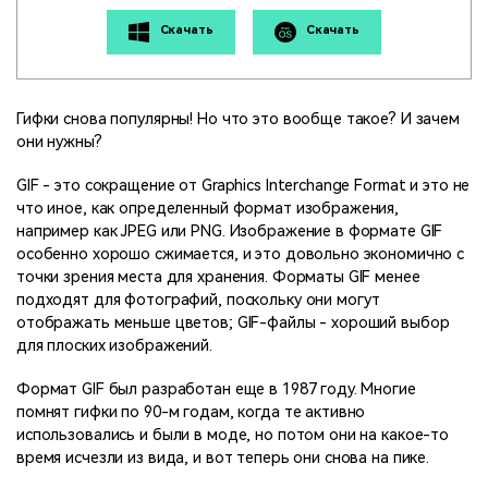
поиск
Скачать
Скачать
Темы видео
Маркетинговый
Истории клиентов
Партнёрская
календарь
Самые популярные темы
программа
Клиенты делятся своими
Спланируйте маркетинговую
видео на YouTube 2025
Гифки снова популярны! Но что это вообще такое? И зачем
Партнёрство на уровне
историями с Filmora
кампанию для своих целей
они нужны?
корпоративного сектора
GIF - это сокращение от Graphics Interchange Format и это не
Поддержка
что иное, как определенный формат изображения,
Центр авторов
Специальные эффекты
"сделай сам"
например как JPEG или PNG. Изображение в формате GIF
Приступая к работе
Вдохновляйтесь нашими
особенно хорошо сжимается, и это довольно экономично с
Создавайте видеоэффекты
создателями контента
самостоятельно, как
точки зрения места для хранения. Форматы GIF менее
настоящий профессионал
подходят для фотографий, поскольку они могут
отображать меньше цветов; GIF-файлы - хороший выбор
Сообщество
для плоских изображений.
Блог
Формат GIF был разработан еще в 1987 году. Многие
помнят гифки по 90-м годам, когда те активно
использовались и были в моде, но потом они на какое-то
время исчезли из вида, и вот теперь они снова на пике.