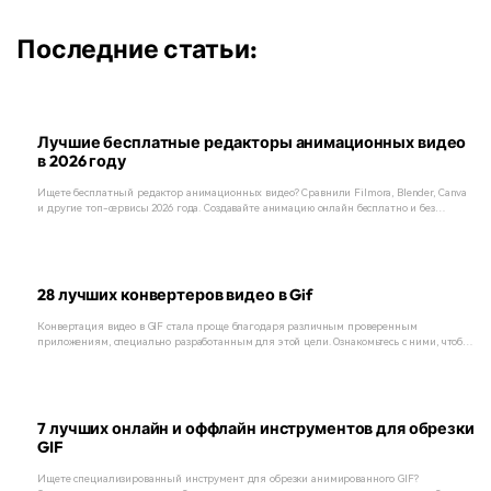
Последние статьи:
Лучшие бесплатные редакторы анимационных видео
в 2026 году
Ищете бесплатный редактор анимационных видео? Сравнили Filmora, Blender, Canva
и другие топ-сервисы 2026 года. Создавайте анимацию онлайн бесплатно и без
сложностей!
28 лучших конвертеров видео в Gif
Конвертация видео в GIF стала проще благодаря различным проверенным
приложениям, специально разработанным для этой цели. Ознакомьтесь с ними, чтобы
выбрать то, которое соответствует вашим потребностям.
7 лучших онлайн и оффлайн инструментов для обрезки
GIF
Ищете специализированный инструмент для обрезки анимированного GIF?