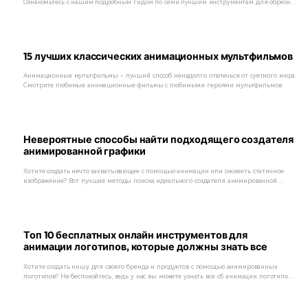
Ознакомьтесь с нашим подробным гидом по семи лучшим инструментам для обрезки
GIF и сделайте процесс простым и быстрым.
15 лучших классических анимационных мультфильмов
Анимационные мультфильмы - лучший способ ненадолго отвлечься от суетного мира.
Смотрите любимые анимационные фильмы с любимыми героями мультфильмов.
Невероятные способы найти подходящего создателя
анимированной графики
Хотите создать нечто захватывающее с помощью анимации или оживить статичное
изображение? Вот лучшие методы поиска идеального создателя анимированной
графики.
Топ 10 бесплатных онлайн инструментов для
анимации логотипов, которые должны знать все
Хотите создать нишу для своего бренда и продуктов с помощью анимированных
логотипов? Не беспокойтесь, ведь у нас вы можете узнать все об анимации логотипов и
их лучших инструментах.