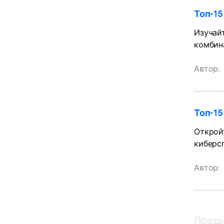
Топ-1
Изучай
комбина
Автор:
Топ-1
Откройт
киберсп
Автор:
Пред