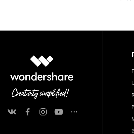
F
U
R
P
M