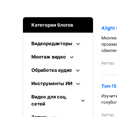
Созд
создателями контента
само
наст
Категории блогов
Alight
Многие 
Видеоредакторы
произв
обеспе
Монтаж видео
Автор:
Обработка аудио
Инструменты ИИ
Топ-15
Изучите
Видео для соц.
голубог
сетей
Автор: