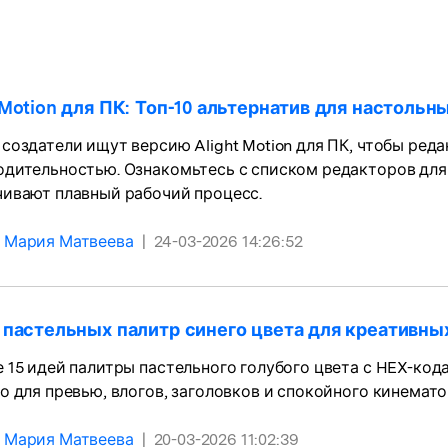
авайте видеоэффекты
стоятельно, как
Скачать бесплатно
оящий профессионал
Скачать бесплатно
Скачать бесплатно
 Motion для ПК: Топ-10 альтернатив для настоль
Скачать бесплатно
создатели ищут версию Alight Motion для ПК, чтобы ред
одительностью. Ознакомьтесь с списком редакторов для
чивают плавный рабочий процесс.
Мария Матвеева
|
24-03-2026 14:26:52
 пастельных палитр синего цвета для креативны
 15 идей палитры пастельного голубого цвета с HEX-код
о для превью, влогов, заголовков и спокойного кинемат
Мария Матвеева
|
20-03-2026 11:02:39