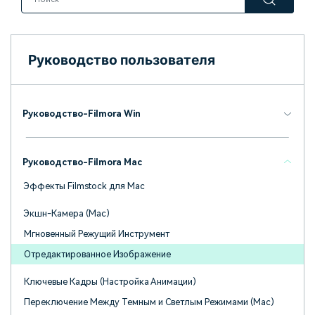
поиск
Темы видео
Маркетинговый
Истории клиентов
Партнёрская
календарь
Руководство пользователя
Самые популярные темы
программа
Клиенты делятся своими
Спланируйте маркетинговую
видео на YouTube 2025
Партнёрство на уровне
историями с Filmora
кампанию для своих целей
корпоративного сектора
Руководство-Filmora Win
Поддержка
Центр авторов
Специальные эффекты
"сделай сам"
Приступая к работе
Вдохновляйтесь нашими
Руководство-Filmora Mac
Создавайте видеоэффекты
создателями контента
самостоятельно, как
Эффекты Filmstock для Mac
настоящий профессионал
Экшн-Камера (Mac)
Сообщество
Мгновенный Режущий Инструмент
Блог
Отредактированное Изображение
Ключевые Кадры (Настройка Анимации)
Переключение Между Темным и Светлым Режимами (Mac)