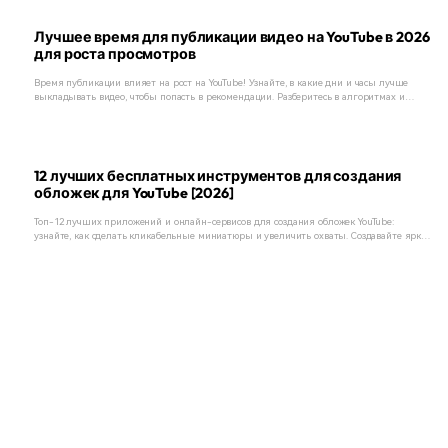
Лучшее время для публикации видео на YouTube в 2026
для роста просмотров
Время публикации влияет на рост на YouTube! Узнайте, в какие дни и часы лучше
выкладывать видео, чтобы попасть в рекомендации. Разберитесь в алгоритмах и
откройте секреты вирусных роликов.
12 лучших бесплатных инструментов для создания
обложек для YouTube [2026]
Топ-12 лучших приложений и онлайн-сервисов для создания обложек YouTube:
узнайте, как сделать кликабельные миниатюры и увеличить охваты. Создавайте яркие
превью и продвигайте свой контент легко и быстро!