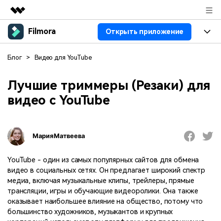
Filmora
Открыть приложение
Рекомендуемые продукты
Цифровая креативность AIGC
Продукты
Бизнес
Блог
>
Видео для YouTube
Управление данными
Обзор
Платформы
ИИ
О нас
Лучшие триммеры (Резаки) для
Решения
видео с YouTube
Особенности
Видео/фото
Решения
Новости
Ресурсы
Аудио
Пользователи
Ресурсы
Покупка
Мария Матвеева
Тексты
Видео-решения
Справочный центр
Поддержка
YouTube - один из самых популярных сайтов для обмена
видео в социальных сетях. Он предлагает широкий спектр
Видео промпты
Мастер-классы
медиа, включая музыкальные клипы, трейлеры, прямые
100+ ИИ-промптов для
Продвинутое обучение
КУПИТЬ
Войти
трансляции, игры и обучающие видеоролики. Она также
создания видео
видеомонтажу от
Компания
Связаться с нами
оказывает наибольшее влияние на общество, потому что
профессиональных
Наша миссия, история и
Мы всегда готовы помочь
режиссеров и ютуберов
большинство художников, музыкантов и крупных
клиенты