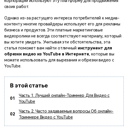
корпораций используют эту платформу для продвижения
поиск
своих работ.
Темы видео
Маркетинговый
Однако из-за растущего интереса потребителей к медиа-
Истории клиентов
Партнёрская
календарь
Самые популярные темы
контенту многие провайдеры используют его для рекламы
программа
Клиенты делятся своими
Спланируйте маркетинговую
видео на YouTube 2025
бизнеса и продуктов. Эти платные маркетинговые
Партнёрство на уровне
историями с Filmora
кампанию для своих целей
видеоролики не всегда соответствуют материалу, который
корпоративного сектора
вы хотите увидеть. Учитывая эти обстоятельства, эта
статья поможет вам найти отличный
инструмент для
Поддержка
обрезки видео из YouTube в Интернете
, которые вы
Центр авторов
Специальные эффекты
можете использовать для вырезания и обрезки видео с
"сделай сам"
Приступая к работе
Вдохновляйтесь нашими
YouTube.
Создавайте видеоэффекты
создателями контента
самостоятельно, как
настоящий профессионал
В этой статье
Сообщество
Часть 1: Лучший онлайн-Триммер Для Видео с
01
YouTube
Блог
Часть 2: Часто задаваемые вопросы Об онлайн-
02
Триммере Видео с YouTube