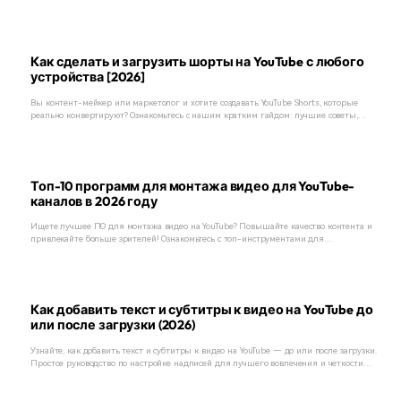
высококачественные загрузки интро-видео для YouTube.
Как сделать и загрузить шорты на YouTube с любого
устройства [2026]
Вы контент-мейкер или маркетолог и хотите создавать YouTube Shorts, которые
реально конвертируют? Ознакомьтесь с нашим кратким гайдом: лучшие советы,
тренды и инструменты для создания вирусных коротких видео!
Топ-10 программ для монтажа видео для YouTube-
каналов в 2026 году
Ищете лучшее ПО для монтажа видео на YouTube? Повышайте качество контента и
привлекайте больше зрителей! Ознакомьтесь с топ-инструментами для
редактирования роликов и прокачайте свой канал уже сегодня.
Как добавить текст и субтитры к видео на YouTube до
или после загрузки (2026)
Узнайте, как добавить текст и субтитры к видео на YouTube — до или после загрузки.
Простое руководство по настройке надписей для лучшего вовлечения и четкости
контента. Сделайте видео понятнее и привлекательнее!