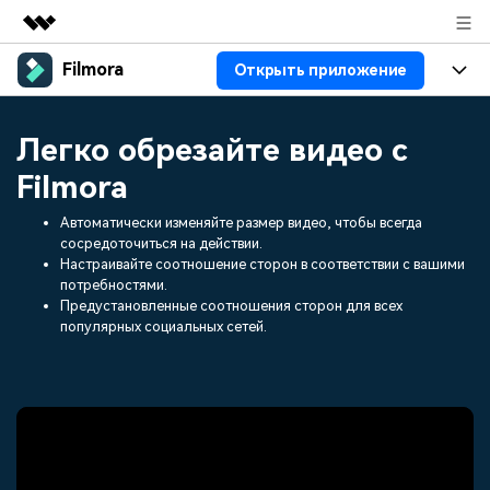
Filmora
Открыть приложение
Рекомендуемые продукты
Цифровая креативность AIGC
Продукты
Бизнес
Легко обрезайте видео с
Управление данными
Обзор
Платформы
ИИ
Filmora
О нас
Решения
Особенности
Автоматически изменяйте размер видео, чтобы всегда
Видео/фото
Решения
Новости
сосредоточиться на действии.
Ресурсы
Настраивайте соотношение сторон в соответствии с вашими
Аудио
Пользователи
потребностями.
Ресурсы
Покупка
Предустановленные соотношения сторон для всех
Тексты
популярных социальных сетей.
Видео-решения
Справочный центр
Поддержка
Видео промпты
Мастер-классы
100+ ИИ-промптов для
Продвинутое обучение
КУПИТЬ
Войти
создания видео
видеомонтажу от
Компания
Связаться с нами
профессиональных
Наша миссия, история и
Мы всегда готовы помочь
режиссеров и ютуберов
клиенты