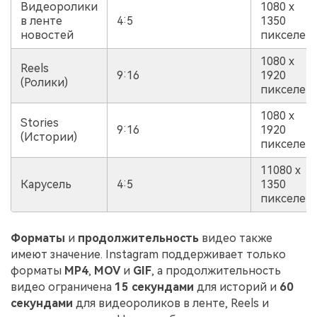
Видеоролики
1080 x
в ленте
4:5
1350
новостей
пикселей
1080 x
Reels
9:16
1920
(Ролики)
пикселей
1080 x
Stories
9:16
1920
(Истории)
пикселей
11080 x
Карусель
4:5
1350
пикселей
Форматы
и
продолжительность
видео также
имеют значение. Instagram поддерживает только
форматы
MP4
,
MOV
и
GIF
, а продолжительность
видео ограничена
15 секундами
для историй и
60
секундами
для видеороликов в ленте, Reels и