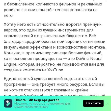
и бесчисленное количество фильмов и рекламных
роликов в значительной степени полагаются на
него.
Хотя у него есть относительно дорогая премиум-
версия, это один из лучших инструментов для
пользователей с ограниченным бюджетом. Всё
благодаря щедрой бесплатной версии с отличными
визуальными эффектами и возможностями монтажа.
Конечно, в премиум-версии еще больше функций,
хотя основное преимущество — это DaVinci Neural
Engine, которая, вероятно, не понадобится вам для
создания контента на YouTube.
Единственный существенный недостаток этой
программы — она требует много ресурсов. Если вы
не хотите сталкиваться с глюками и крайне
медленной работой, вам придётся использовать её
Filmora - ИИ видеоредактор
на мощном компьютере.
Открыть
Мощное, но простое приложение для
редактирования видео