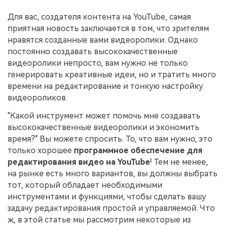
поиск
Для вас, создателя контента на YouTube, самая
приятная новость заключается в том, что зрителям
Темы видео
Маркетинговый
Истории клиентов
Партнёрская
календарь
нравятся созданные вами видеоролики. Однако
Самые популярные темы
программа
Клиенты делятся своими
Спланируйте маркетинговую
видео на YouTube 2025
постоянно создавать высококачественные
Партнёрство на уровне
историями с Filmora
кампанию для своих целей
видеоролики непросто, вам нужно не только
корпоративного сектора
генерировать креативные идеи, но и тратить много
времени на редактирование и тонкую настройку
Поддержка
видеороликов.
Центр авторов
Специальные
эффекты
"сделай
Приступая к работе
Вдохновляйтесь нашими
сам"
"Какой инструмент может помочь мне создавать
создателями контента
Создавайте видеоэффекты
высококачественные видеоролики и экономить
самостоятельно, как
время?" Вы можете спросить. То, что вам нужно, это
настоящий профессионал
только хорошее
программное обеспечение для
редактирования видео на YouTube
! Тем не менее,
Сообщество
на рынке есть много вариантов, вы должны выбрать
тот, который обладает необходимыми
Блог
инструментами и функциями, чтобы сделать вашу
задачу редактирования простой и управляемой. Что
ж, в этой статье мы рассмотрим некоторые из