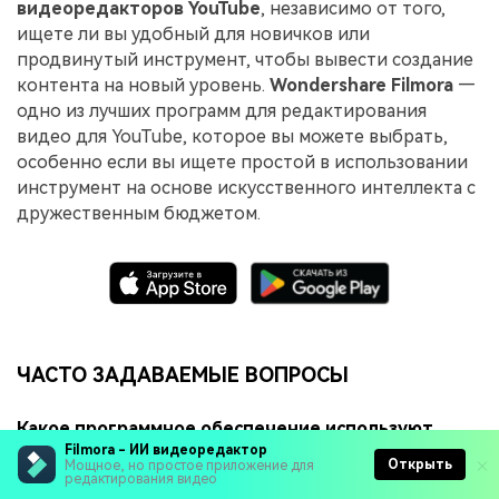
видеоредакторов YouTube
, независимо от того,
ищете ли вы удобный для новичков или
продвинутый инструмент, чтобы вывести создание
контента на новый уровень.
Wondershare Filmora
—
одно из лучших программ для редактирования
видео для YouTube, которое вы можете выбрать,
особенно если вы ищете простой в использовании
инструмент на основе искусственного интеллекта с
дружественным бюджетом.
ЧАСТО ЗАДАВАЕМЫЕ ВОПРОСЫ
Какое программное обеспечение используют
ютуберы для редактирования видео?
Filmora - ИИ видеоредактор
Открыть
Мощное, но простое приложение для
редактирования видео