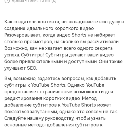
Время чтения:
10 min(s)
поиск
Темы видео
Маркетинговый
Истории клиентов
Партнёрская
Как создатель контента, вы вкладываете всю душу в
календарь
Самые популярные темы
программа
Клиенты делятся своими
создание идеального короткого видео.
Спланируйте маркетинговую
видео на YouTube 2025
Партнёрство на уровне
историями с Filmora
кампанию для своих целей
Разочаровывает, когда видео Shorts не набирает
корпоративного сектора
столько просмотров, на сколько вы рассчитывали.
Возможно, вам не хватает всего одного секрета
Поддержка
успеха. Субтитры! Субтитры делают ваши видео
Центр авторов
Специальные
эффекты
"сделай
более привлекательными и доступными. Они также
Приступая к работе
Вдохновляйтесь нашими
сам"
улучшают SEO.
создателями контента
Создавайте видеоэффекты
самостоятельно, как
Вы, возможно, задаетесь вопросом, как добавить
настоящий профессионал
субтитры к YouTube Shorts. Однако YouTube
предоставляет ограниченные возможности для
Сообщество
редактирования коротких видео. Метод
добавление субтитров к YouTube Shorts может
Блог
показаться запутанным, однако это совсем не так.
Следуйте нашему руководству, чтобы узнать
основные методы добавления субтитров к