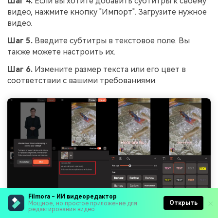
Шаг 4.
Если вы хотите добавить субтитры к своему
видео, нажмите кнопку "Импорт". Загрузите нужное
видео.
Шаг 5.
Введите субтитры в текстовое поле. Вы
также можете настроить их.
Шаг 6.
Измените размер текста или его цвет в
соответствии с вашими требованиями.
Filmora - ИИ видеоредактор
Открыть
Мощное, но простое приложение для
редактирования видео