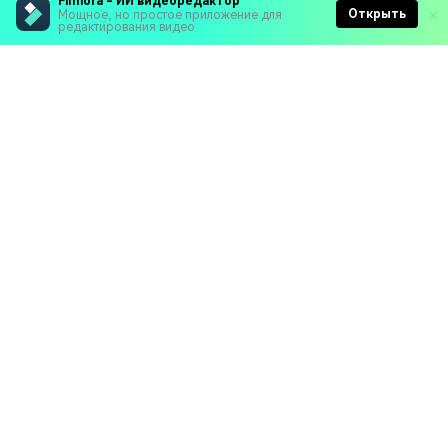
Filmora - ИИ видеоредактор
Открыть
Мощное, но простое приложение для
редактирования видео
Рекомендуемые ПО
Wondershare
Мир AI
Центр помощи