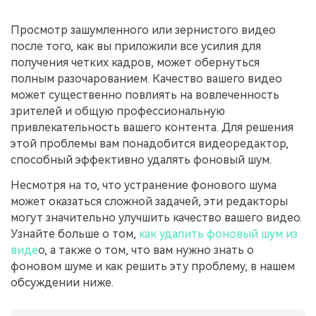
поиск
Просмотр зашумленного или зернистого видео
Темы видео
Маркетинговый
после того, как вы приложили все усилия для
Истории клиентов
Партнёрская
календарь
Самые популярные темы
получения четких кадров, может обернуться
программа
Клиенты делятся своими
Спланируйте маркетинговую
видео на YouTube 2025
полным разочарованием. Качество вашего видео
Партнёрство на уровне
историями с Filmora
кампанию для своих целей
корпоративного сектора
может существенно повлиять на вовлеченность
зрителей и общую профессиональную
Поддержка
привлекательность вашего контента. Для решения
Центр авторов
Специальные
этой проблемы вам понадобится видеоредактор,
эффекты
"сделай
Приступая к работе
Вдохновляйтесь нашими
способный эффективно удалять фоновый шум.
сам"
создателями контента
Создавайте видеоэффекты
Несмотря на то, что устранение фонового шума
самостоятельно, как
может оказаться сложной задачей, эти редакторы
настоящий профессионал
могут значительно улучшить качество вашего видео.
Узнайте больше о том,
как удалить фоновый шум из
Сообщество
виде
о, а также о том, что вам нужно знать о
Блог
фоновом шуме и как решить эту проблему, в нашем
обсуждении ниже.