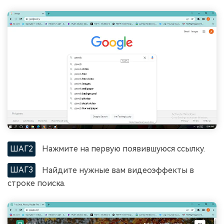
ШАГ2
Нажмите на первую появившуюся ссылку.
ШАГ3
Найдите нужные вам видеоэффекты в
строке поиска.