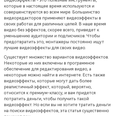
Видеоэффекты - это полезные инструменты,
поиск
которые в настоящее время используются и
совершенствуются во всем мире. Большинство
Темы видео
Маркетинговый
видеоредакторов применяют видеоэффекты в
Истории клиентов
Партнёрская
календарь
Самые популярные темы
программа
своих работах для различных целей. В наше время
Клиенты делятся своими
Спланируйте маркетинговую
видео на YouTube 2025
Партнёрство на уровне
историями с Filmora
видео без эффектов, скорее всего, приведет к
кампанию для своих целей
корпоративного сектора
уменьшению аудитории и подписчиков. Чтобы
предотвратить это, монтажеры постоянно ищут
Поддержка
лучшие видеоэффекты для своих видео.
Центр авторов
Специальные
эффекты
"сделай
Приступая к работе
Вдохновляйтесь нашими
Существует множество вариантов видеоэффектов.
сам"
создателями контента
Некоторые из них включены в программное
Создавайте видеоэффекты
обеспечение для редактирования видео, а
самостоятельно, как
настоящий профессионал
некоторые можно найти в интернете. Есть также
видеоэффекты, которые могут дать более
Сообщество
реалистичный эффект, который, вероятно,
относится к премиум-классу, и вам придется
Блог
потратить деньги, чтобы получить такой
видеоэффект. Но если вы не хотите тратить деньги
на поиски видеоэффектов, эта статья существенно