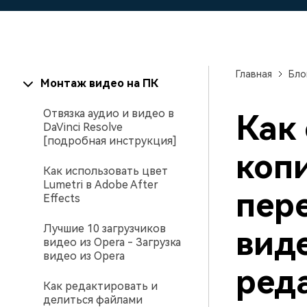
Созд
создателями контента
само
проф
Главная
Бло
Монтаж видео на ПК
Отвязка аудио и видео в
Как
DaVinci Resolve
[подробная инструкция]
коп
Как использовать цвет
Lumetri в Adobe After
пере
Effects
Лучшие 10 загрузчиков
вид
видео из Opera - Загрузка
видео из Opera
ред
Как редактировать и
делиться файлами