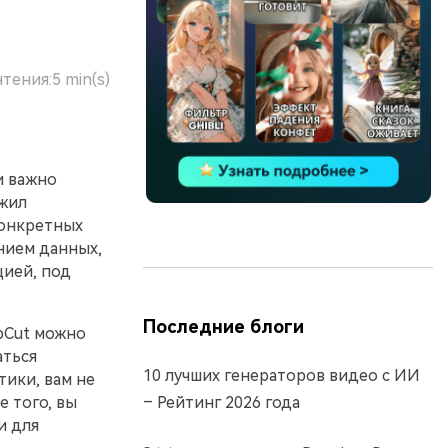
чтения:
5 min(s)
и важно
ожил
конкретных
нием данных,
ией, под
Последние блоги
pCut можно
аться
10 лучших генераторов видео с ИИ
ики, вам не
 того, вы
– Рейтинг 2026 года
и для