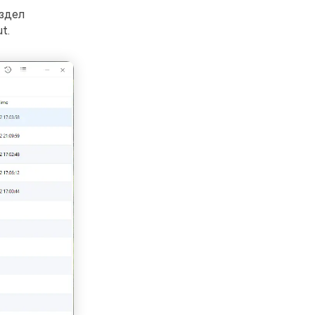
здел
t.