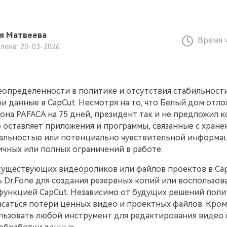
я Матвеева
Время 
лена: 20-03-2026
еопределенности в политике и отсутствия стабильност
и данные в CapCut. Несмотря на то, что Белый дом отл
она PAFACA на 75 дней, президент так и не предложил 
 оставляет приложения и программы, связанные с хране
льностью или потенциально чувствительной информац
ичных или полных ограничений в работе.
существующих видеороликов или файлов проектов в Ca
 Dr.Fone для создания резервных копий или воспользов
функцией CapCut. Независимо от будущих решений полит
саться потери ценных видео и проектных файлов. Кроме
льзовать любой инструмент для редактирования видео 