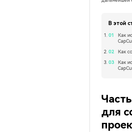
дальнейшей 
В этой с
Как и
CapCu
Как с
Как и
CapCu
Часть
для с
проек