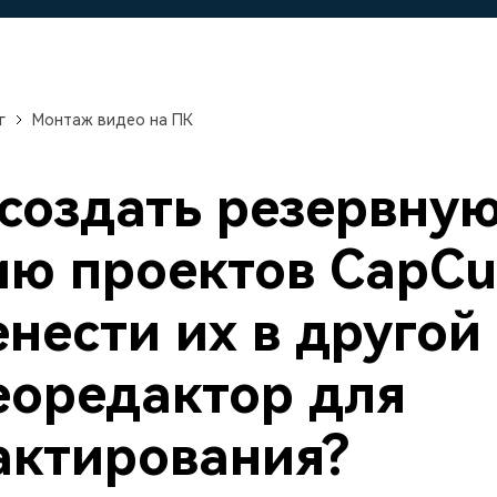
авайте видеоэффекты
стоятельно, как настоящий
Скачать бесплатно
ессионал
Скачать бесплатно
Скачать бесплатно
г
Монтаж видео на ПК
Скачать бесплатно
 создать резервну
ию проектов CapCu
нести их в другой
еоредактор для
актирования?