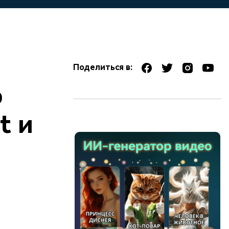
Поделиться в:
ю
t и