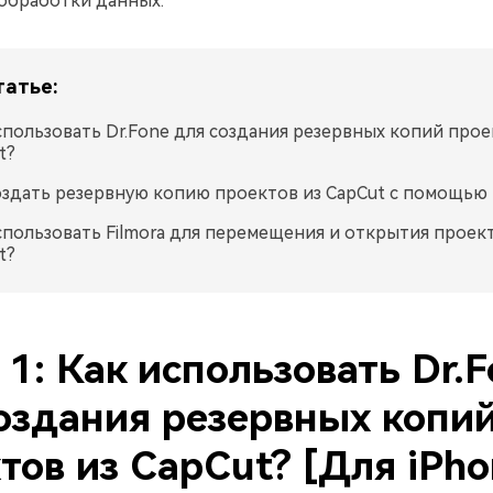
обработки данных.
татье:
спользовать Dr.Fone для создания резервных копий прое
t?
оздать резервную копию проектов из CapCut с помощью
спользовать Filmora для перемещения и открытия проект
t?
 1: Как использовать Dr.
оздания резервных копи
тов из CapCut? [Для iPho