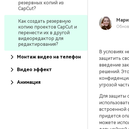
резервных копий из
CapCut?
Мари
Как создать резервную
копию проектов CapCut и
Обнов
перенести их в другой
видеоредактор для
редактирования?
В условиях н
Монтаж видео на телефон
защитить сво
введение зак
Видео эффект
решений. Это
конфиденциа
Анимация
угрозой част
Для защиты 
использовать
встроенной 
придется опа
можете испо