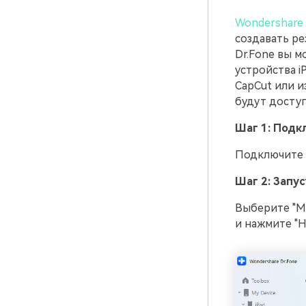
Wondershare 
создавать ре
Dr.Fone вы м
устройства i
CapCut или и
будут досту
Шаг 1: Подк
Подключите в
Шаг 2: Запу
Выберите "Мо
и нажмите "Н