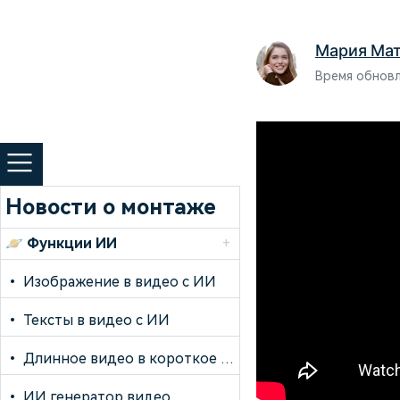
сам
пр
Мария Ма
Время обновле
Новости о монтаже
🪐
Функции ИИ
+
•
Изображение в видео с ИИ
•
Тексты в видео с ИИ
•
Длинное видео в короткое с ИИ
•
ИИ генератор видео