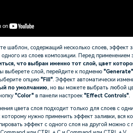
ете шаблон, содержащий несколько слоев, эффект 
т одного из слоев композиции. Перед применением
иться, что выбран именно тот слой, цвет котор
 вы выберете слой, перейдите к подменю
"Generate
выберите опцию
"Fill"
. Эффект автоматически измен
ный по умолчанию
, но вы можете выбрать любой ц
нопку
"Color"
в панели настроек
"Effect Controls"
.
ения цвета слоя подходит только для слоев с одни
к которому нужно применить эффект заливки, вся к
пировать эффект с одного слоя на другой можно с
 Command или CTRL + C и Command или CTRL + V.