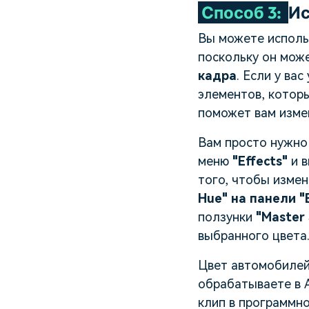
Способ 3:
Ис
Вы можете исполь
поскольку он мож
кадра
. Если у ва
элементов, котор
поможет вам измен
Вам просто нужно
меню
"Effects"
и 
того, чтобы измен
Hue" на панели "E
ползунки
"Master 
выбранного цвета
Цвет автомобилей,
обрабатываете в A
клип в программно