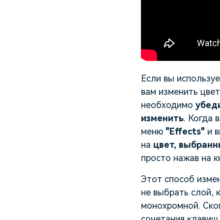
Если вы использу
вам изменить цве
необходимо
убед
изменить
. Когда
меню
"Effects"
и 
на
цвет, выбран
просто нажав на к
Этот способ измен
не выбрать слой, 
монохромной. Ско
сочетания клавиш