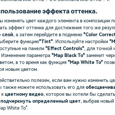
пользование эффекта оттенка.
ы изменять цвет каждого элемента в композиции п
ать эффект оттенка для достижения того же резул
 слой
, а затем перейдите в подменю
"Color Correc
выберите функцию
"Tint"
. Используйте настройки
"M
доступные на панели
"Effect Controls"
, для точной
. Изменение параметра
"Map Black To"
заменит чер
етом, в то время как функция
"Map White To"
позв
оя новым цветом.
ействительно полезен, если вам нужно изменить цв
ы также можете использовать его для
обесцвечив
 к
цветному видео
, которое вы хотели бы сделат
подчеркнуть определенный цвет
, выбрав новый
ap White To".