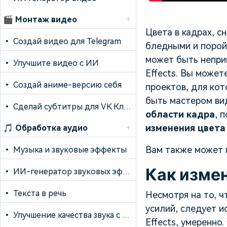
🎬
Монтаж видео
+
Цвета в кадрах, с
•
Создай видео для Telegram
бледными и порой
может быть неприв
•
Улучшите видео с ИИ
Effects. Вы может
•
Создай аниме-версию себя
проектов, для кот
быть мастером ви
•
Сделай субтитры для VK Клипов
области кадра
, 
изменения цвета 
🎵
Обработка аудио
+
Вам также может 
•
Музыка и звуковые эффекты
Как измен
•
ИИ-генератор звуковых эффектов
•
Текста в речь
Несмотря на то, ч
усилий, следует и
•
Улучшение качества звука с ИИ
Effects, умеренно