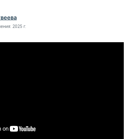
остоятельно, как настоящий
офессионал
Скачать бесплатно
твеева
Скачать бесплатно
Скачать бесплатно
ния: 2025 г.
Скачать бесплатно