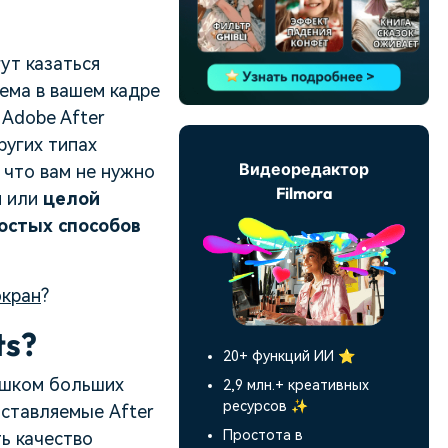
ут казаться
ема в вашем кадре
 Adobe After
ругих типах
Видеоредактор
, что вам не нужно
Filmora
я
или
целой
остых способов
экран
?
ts?
20+ функций ИИ ⭐
лишком больших
2,9 млн.+ креативных
ресурсов ✨
оставляемые After
Простота в
ь качество