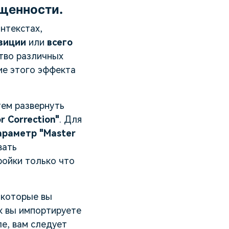
щенности.
нтекстах,
зиции
или
всего
ство различных
ие этого эффекта
тем развернуть
r Correction"
. Для
араметр "Master
вать
ройки только что
 которые вы
ак вы импортируете
е, вам следует