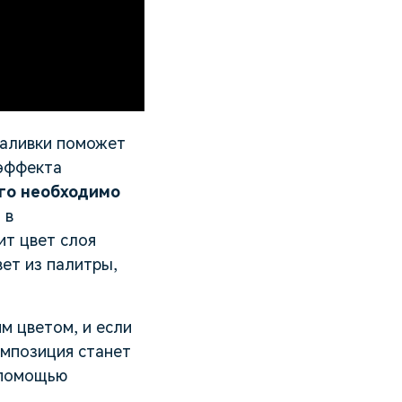
заливки поможет
 эффекта
ого необходимо
"
в
ит цвет слоя
вет из палитры,
м цветом, и если
омпозиция станет
 помощью