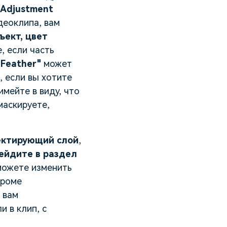
"Adjustment
деоклипа, вам
ъект, цвет
, если часть
 Feather"
может
 если вы хотите
имейте в виду, что
маскируете,
ектирующий слой
,
рейдите в раздел
 можете изменить
Кроме
 вам
 в клип, с