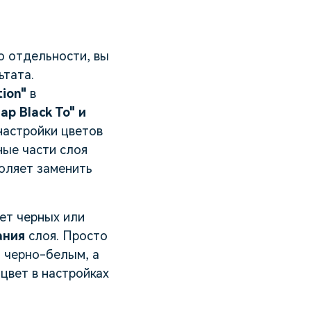
о отдельности, вы
ьтата.
tion"
в
ap Black To" и
 настройки цветов
ные части слоя
оляет заменить
ет черных или
ания
слоя. Просто
ь черно-белым, а
 цвет в настройках