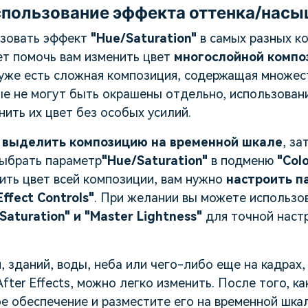
пользование эффекта оттенка/насы
зовать эффект
"Hue/Saturation"
в самых разных ко
ет помочь вам изменить цвет
многослойной компо
с уже есть сложная композиция, содержащая множе
ые не могут быть окрашены отдельно, использован
ить их цвет без особых усилий.
выделить композицию на временной шкале
, за
выбрать параметр
"Hue/Saturation"
в подменю
"Colo
ить цвет всей композиции, вам нужно
настроить п
ffect Controls"
. При желании вы можете использо
Saturation" и "Master Lightness"
для точной наст
.
 зданий, воды, неба или чего-либо еще на кадрах,
fter Effects, можно легко изменить. После того, к
е обеспечение и разместите его на временной шкал