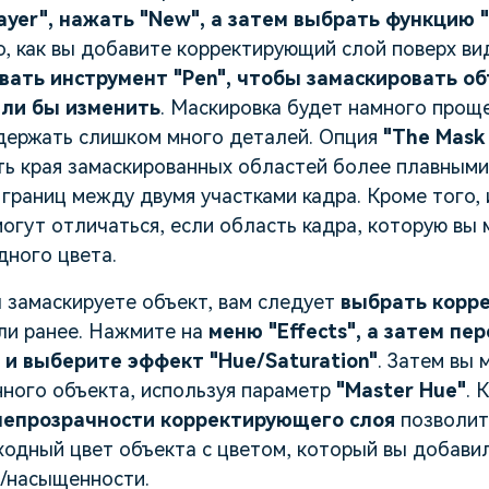
ayer", нажать "New", а затем выбрать функцию 
о, как вы добавите корректирующий слой поверх ви
вать инструмент "Pen", чтобы замаскировать об
ели бы изменить
. Маскировка будет намного проще
одержать слишком много деталей. Опция
"The Mask
ть края замаскированных областей более плавными,
границ между двумя участками кадра. Кроме того, 
огут отличаться, если область кадра, которую вы 
дного цвета.
ы замаскируете объект, вам следует
выбрать корр
ли ранее. Нажмите на
меню "Effects", а затем пе
n" и выберите эффект "Hue/Saturation"
. Затем вы
ного объекта, используя параметр
"Master Hue"
. 
непрозрачности корректирующего слоя
позволит
одный цвет объекта с цветом, который вы добавили
/насыщенности.