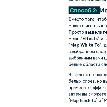
Способ 2:
Ис
Вместо того, чтоб
можете использов
Просто
выделите
меню
"Effects"
и 
"Map White To"
, 
в выбранном слое
выбранным вами цв
белые области сл
Эффект оттенка д
белых слоев, но в
примените эффект
затем вы сможете
"Map Black To" и "M