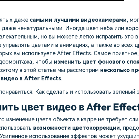
нятых даже
самыми лучшими видеокамерами
,
мог
 даже ненатуральными. Иногда цвет неба или водо
лекательным, но вы можете легко исправить это в
е управлять цветами в анимациях, а также во всех д
орых вы используете After Effects. Самое приятное
деомонтажа, чтобы
изменить цвет фонового сло
поэтому в этой статье мы рассмотрим
несколько пр
видео в After Effects
.
понравиться:
Как сделать и использовать зеленый 
ить цвет видео в After Effec
то изменение цвета объекта в кадре не требует с
спользовать
возможности цветокоррекции
, пред
. Усиленное использование эффектов может ухудшит