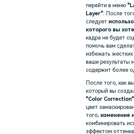
перейти в меню
"L
Layer"
. После тог
следует
использо
которого вы хот
кадра не будет с
помочь вам сдела
избежать жестких 
ваши результаты м
содержит более о
После того, как в
который вы созда
"Color Correctio
цвет замаскирован
того,
изменение 
комбинировать исх
эффектом оттенка