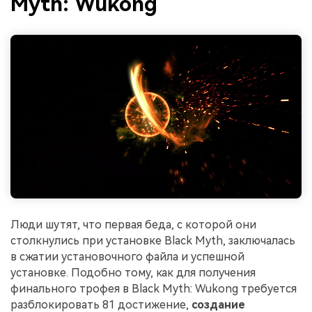
Myth: Wukong
Люди шутят, что первая беда, с которой они
столкнулись при установке Black Myth, заключалась
в сжатии установочного файла и успешной
установке. Подобно тому, как для получения
финального трофея в Black Myth: Wukong требуется
разблокировать 81 достижение,
создание