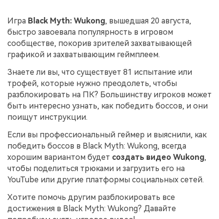
поиск
Игра
Black Myth: Wukong
, вышедшая 20 августа,
Темы видео
Маркетинговый
быстро завоевала популярность в игровом
Истории клиентов
Партнёрская
календарь
Самые популярные темы
сообществе, покорив зрителей захватывающей
программа
Клиенты делятся своими
Спланируйте маркетинговую
видео на YouTube 2025
графикой и захватывающим геймплеем.
Партнёрство на уровне
историями с Filmora
кампанию для своих целей
корпоративного сектора
Знаете ли вы, что существует 81 испытание или
трофей, которые нужно преодолеть, чтобы
Поддержка
разблокировать на ПК? Большинству игроков может
Центр авторов
Специальные
эффекты
"сделай
быть интересно узнать, как победить боссов, и они
Приступая к работе
Вдохновляйтесь нашими
сам"
создателями контента
поищут инструкции.
Создавайте видеоэффекты
самостоятельно, как
Если вы профессиональный геймер и выяснили, как
настоящий профессионал
победить боссов в Black Myth: Wukong, всегда
хорошим вариантом будет
создать видео Wukong
,
Сообщество
чтобы поделиться трюками и загрузить его на
YouTube или другие платформы социальных сетей.
Блог
Хотите помочь другим разблокировать все
достижения в Black Myth: Wukong? Давайте