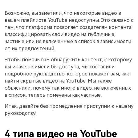
поиск
Возможно, вы заметили, что некоторые видео в
Темы видео
Маркетинговый
вашем плейлисте YouTube недоступны. Это связано с
Истории клиентов
Партнёрская
календарь
Самые популярные темы
тем, что платформа позволяет создателям контента
программа
Клиенты делятся своими
Спланируйте маркетинговую
видео на YouTube 2025
классифицировать свои видео на публичные,
Партнёрство на уровне
историями с Filmora
кампанию для своих целей
корпоративного сектора
частные или не включенные в список в зависимости
от их предпочтений.
Поддержка
Чтобы помочь вам обнаружить контент, к которому
Центр авторов
Специальные
эффекты
"сделай
вы иначе не имели бы доступа, мы составили
Приступая к работе
Вдохновляйтесь нашими
сам"
создателями контента
подробное руководство, которое покажет вам, как
Создавайте видеоэффекты
найти скрытые видео на YouTube. Мы также
самостоятельно, как
объяснили, почему так много видео, не включенных
настоящий профессионал
в список, теперь помечены как частные.
Сообщество
Итак, давайте без промедления приступим к нашему
руководству!
Блог
4 типа видео на YouTube