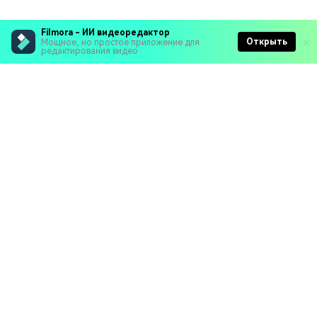
Filmora - ИИ видеоредактор
Открыть
Мощное, но простое приложение для
редактирования видео
Рекомендуемые ПО
Wondershare
Мир AI
Центр помощи