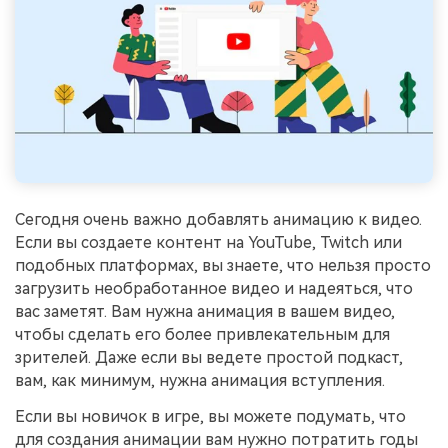
поиск
Темы видео
Маркетинговый
Истории клиентов
Партнёрская
календарь
Самые популярные темы
программа
Клиенты делятся своими
Спланируйте маркетинговую
видео на YouTube 2025
Партнёрство на уровне
историями с Filmora
кампанию для своих целей
корпоративного сектора
Поддержка
Центр авторов
Специальные
эффекты
"сделай
Приступая к работе
Сегодня очень важно добавлять анимацию к видео.
Вдохновляйтесь нашими
сам"
создателями контента
Если вы создаете контент на YouTube, Twitch или
Создавайте видеоэффекты
подобных платформах, вы знаете, что нельзя просто
самостоятельно, как
настоящий профессионал
загрузить необработанное видео и надеяться, что
вас заметят. Вам нужна анимация в вашем видео,
чтобы сделать его более привлекательным для
Сообщество
зрителей. Даже если вы ведете простой подкаст,
Блог
вам, как минимум, нужна анимация вступления.
Если вы новичок в игре, вы можете подумать, что
для создания анимации вам нужно потратить годы