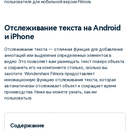
поиск
пользователя для мобильной версии Filmora
Темы видео
Маркетинговый
Истории клиентов
Партнёрская
календарь
Самые популярные темы
программа
Отслеживание текста на Android
Клиенты делятся своими
Спланируйте маркетинговую
видео на YouTube 2025
Партнёрство на уровне
историями с Filmora
кампанию для своих целей
и iPhone
корпоративного сектора
Отслеживание текста — отличная функция для добавления
Поддержка
аннотаций или выделения определенных элементов в
Центр авторов
Специальные эффекты
"сделай сам"
видео. Это позволяет вам размещать текст поверх объекта
Приступая к работе
Вдохновляйтесь нашими
и сохранять его на компоненте столько, сколько вы
Создавайте видеоэффекты
создателями контента
самостоятельно, как
захотите. Wondershare Filmora предоставляет
настоящий профессионал
инновационную функцию отслеживания текста, которая
автоматически отслеживает объект и сокращает время
Сообщество
производства. Ниже вы можете узнать, как им
пользоваться.
Блог
Содержание