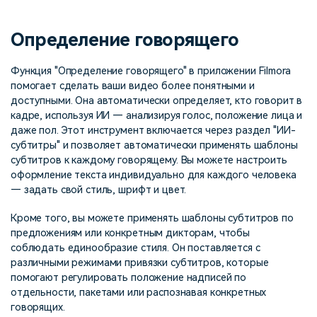
поиск
Определение говорящего
Темы видео
Маркетинговый
Истории клиентов
Партнёрская
календарь
Самые популярные темы
программа
Клиенты делятся своими
Спланируйте маркетинговую
видео на YouTube 2025
Функция "Определение говорящего" в приложении Filmora
Партнёрство на уровне
историями с Filmora
кампанию для своих целей
помогает сделать ваши видео более понятными и
корпоративного сектора
доступными. Она автоматически определяет, кто говорит в
кадре, используя ИИ — анализируя голос, положение лица и
Поддержка
даже пол. Этот инструмент включается через раздел "ИИ-
Центр авторов
Специальные эффекты
субтитры" и позволяет автоматически применять шаблоны
"сделай сам"
Приступая к работе
Вдохновляйтесь нашими
субтитров к каждому говорящему. Вы можете настроить
Создавайте видеоэффекты
создателями контента
оформление текста индивидуально для каждого человека
самостоятельно, как
— задать свой стиль, шрифт и цвет.
настоящий профессионал
Кроме того, вы можете применять шаблоны субтитров по
Сообщество
предложениям или конкретным дикторам, чтобы
соблюдать единообразие стиля. Он поставляется с
Блог
различными режимами привязки субтитров, которые
помогают регулировать положение надписей по
отдельности, пакетами или распознавая конкретных
говорящих.