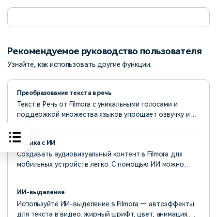
Рекомендуемое руководство пользователя
Узнайте, как использовать другие функции.
Преобразование текста в речь
Текст в Речь от Filmora с уникальными голосами и
поддержкой множества языков упрощает озвучку и
экономит время редактирования видео, идеально
подходя для блогеров и новичков.
Музыка с ИИ
Создавать аудиовизуальный контент в Filmora для
мобильных устройств легко. С помощью ИИ можно
генерировать качественные звуковые дорожки для
ваших видео. Этот инструмент доступен во время
ИИ-выделение
редактирования и позволяет настроить настроение,
Используйте ИИ-выделение в Filmora — автоэффекты
тему и количество треков.
для текста в видео: жирный шрифт, цвет, анимация.