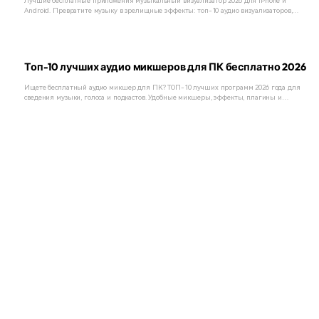
Лучшие бесплатные приложения музыкальный визуализатор 2026 для iPhone и
Android. Превратите музыку в зрелищные эффекты: топ-10 аудио визуализаторов,
рейтинги, советы и быстрый выбор.
Топ-10 лучших аудио микшеров для ПК бесплатно 2026
Ищете бесплатный аудио микшер для ПК? ТОП-10 лучших программ 2026 года для
сведения музыки, голоса и подкастов. Удобные микшеры, эффекты, плагины и
онлайн-решения для начинающих и профи.