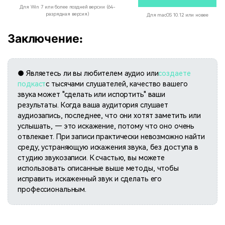
Для Win 7 или более поздней версии (64-
разрядная версия)
Для macOS 10.12 или новее
Заключение:
●
Являетесь ли вы любителем аудио или
создаете
подкаст
с тысячами слушателей, качество вашего
звука может "сделать или испортить" ваши
результаты. Когда ваша аудитория слушает
аудиозапись, последнее, что они хотят заметить или
услышать, — это искажение, потому что оно очень
отвлекает. При записи практически невозможно найти
среду, устраняющую искажения звука, без доступа в
студию звукозаписи. К счастью, вы можете
использовать описанные выше методы, чтобы
исправить искаженный звук и сделать его
профессиональным.