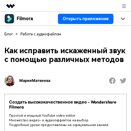
Filmora
Открыть приложение
Рекомендуемые продукты
Цифровая креативность AIGC
Продукты
Бизнес
Блог
>
Работа с аудиофайлом
Управление данными
Обзор
Платформы
ИИ
О нас
Как исправить искаженный звук
Решения
с помощью различных методов
Особенности
Видео/фото
Решения
Новости
Ресурсы
Аудио
Пользователи
Ресурсы
Покупка
Мария Матвеева
Тексты
Видео-решения
Справочный центр
Поддержка
Создать высококачественное видео - Wondershare
Видео промпты
Мастер-классы
Filmora
100+ ИИ-промптов для
Продвинутое обучение
КУПИТЬ
Войти
создания видео
видеомонтажу от
Простой и мощный YouTube video editor
Компания
Связаться с нами
профессиональных
Множество видео- и аудиоэффектов на выбор
Наша миссия, история и
Мы всегда готовы помочь
режиссеров и ютуберов
Подробные уроки предоставлены на официальном канале.
клиенты