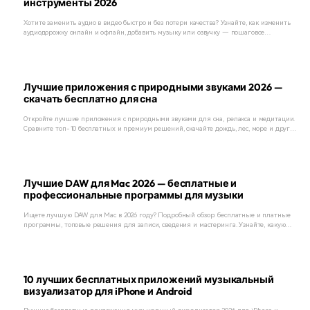
инструменты 2026
Хотите заменить аудио в видео быстро и без потери качества? Узнайте, как изменить
аудиодорожку онлайн и офлайн, добавить музыку или озвучку — пошаговое
руководство и лучшие программы 2026.
Лучшие приложения с природными звуками 2026 —
скачать бесплатно для сна
Откройте лучшие приложения с природными звуками для сна, релакса и медитации.
Сравните топ-10 бесплатных и премиум решений, скачайте дождь, лес, море и другие
звуки природы прямо сейчас.
Лучшие DAW для Mac 2026 — бесплатные и
профессиональные программы для музыки
Ищете лучшую DAW для Mac в 2026 году? Подробный обзор: бесплатные и платные
программы, топовые решения для записи, сведения и мастеринга. Узнайте, какую
DAW выбрать для музыки именно вам.
10 лучших бесплатных приложений музыкальный
визуализатор для iPhone и Android