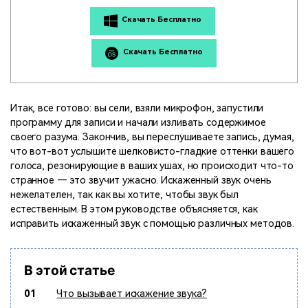
поиск
Скачать Бесплатно
Темы видео
Маркетинговый
Истории клиентов
Партнёрская
календарь
Скачать Бесплатно
Самые популярные темы
программа
Клиенты делятся своими
Спланируйте маркетинговую
видео на YouTube 2025
Партнёрство на уровне
историями с Filmora
кампанию для своих целей
корпоративного сектора
Итак, все готово: вы сели, взяли микрофон, запустили
Поддержка
программу для записи и начали изливать содержимое
Центр авторов
Специальные эффекты
своего разума. Закончив, вы переслушиваете запись, думая,
"сделай сам"
Приступая к работе
Вдохновляйтесь нашими
что вот-вот услышите шелковисто-гладкие оттенки вашего
Создавайте видеоэффекты
создателями контента
голоса, резонирующие в ваших ушах, но происходит что-то
самостоятельно, как
странное — это звучит ужасно. Искаженный звук очень
настоящий профессионал
нежелателен, так как вы хотите, чтобы звук был
естественным. В этом руководстве объясняется, как
Сообщество
исправить искаженный звук с помощью различных методов.
Блог
В этой статье
01
Что вызывает искажение звука?