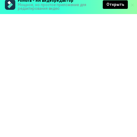
Filmora - ИИ видеоредактор
Открыть
Мощное, но простое приложение для
редактирования видео
Рекомендуемые ПО
Wondershare
Мир AI
Центр помощи