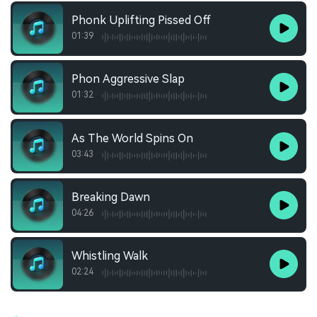
Phonk Uplifting Pissed Off
01:39
Phon Aggressive Slap
01:32
As The World Spins On
03:43
Breaking Dawn
04:26
Whistling Walk
02:24