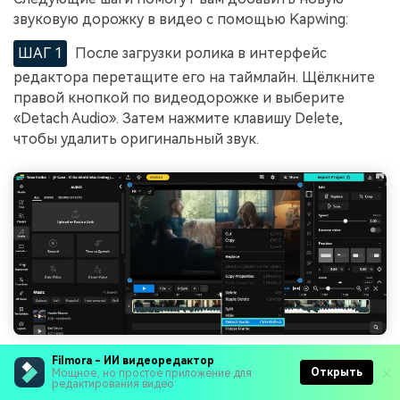
звуковую дорожку в видео с помощью Kapwing:
ШАГ 1
После загрузки ролика в интерфейс
редактора перетащите его на таймлайн. Щёлкните
правой кнопкой по видеодорожке и выберите
«Detach Audio». Затем нажмите клавишу Delete,
чтобы удалить оригинальный звук.
Filmora - ИИ видеоредактор
ШАГ 2
Откройте вкладку «Audio» на боковой
Открыть
Мощное, но простое приложение для
редактирования видео
панели и выберите способ добавления дорожки.