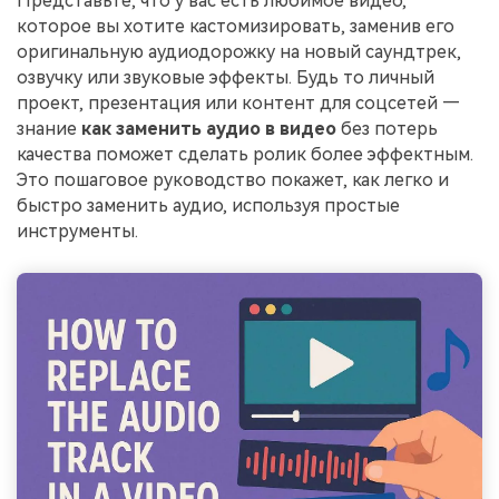
Представьте, что у вас есть любимое видео,
поиск
которое вы хотите кастомизировать, заменив его
оригинальную аудиодорожку на новый саундтрек,
Темы видео
Маркетинговый
озвучку или звуковые эффекты. Будь то личный
Истории клиентов
Партнёрская
календарь
Самые популярные темы
программа
проект, презентация или контент для соцсетей —
Клиенты делятся своими
Спланируйте маркетинговую
видео на YouTube 2025
Партнёрство на уровне
историями с Filmora
знание
как заменить аудио в видео
без потерь
кампанию для своих целей
корпоративного сектора
качества поможет сделать ролик более эффектным.
Это пошаговое руководство покажет, как легко и
Поддержка
быстро заменить аудио, используя простые
Центр авторов
Специальные
инструменты.
эффекты
"сделай
Приступая к работе
Вдохновляйтесь нашими
сам"
создателями контента
Создавайте видеоэффекты
самостоятельно, как
настоящий профессионал
Сообщество
Блог