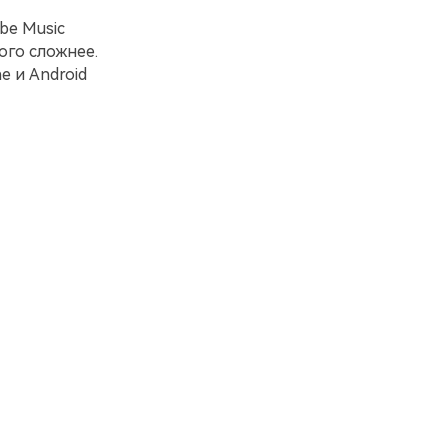
be Music
ого сложнее.
e и Android