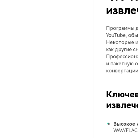
извле
Программы дл
YouTube, обы
Некоторые ин
как другие с
Профессиона
и пакетную 
конвертации
Ключев
извлеч
Высокое 
WAV/FLAC 