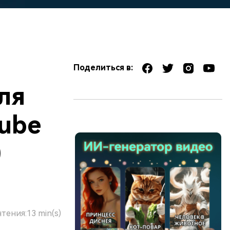
Поделиться в:
ля
Tube
)
чтения:
13 min(s)