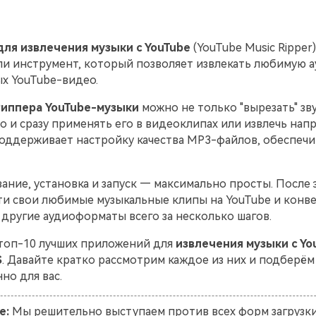
ля извлечения музыки с YouTube
(YouTube Music Ripper
ли инструмент, который позволяет извлекать любимую 
х YouTube-видео.
иппера YouTube-музыки
можно не только "вырезать" зв
но и сразу применять его в видеоклипах или извлечь нап
оддерживает настройку качества MP3-файлов, обеспечи
ние, установка и запуск — максимально просты. После 
ти свои любимые музыкальные клипы на YouTube и конв
 другие аудиоформаты всего за несколько шагов.
топ-10 лучших приложений для
извлечения музыки с Yo
S
. Давайте кратко рассмотрим каждое из них и подберё
но для вас.
е:
Мы решительно выступаем против всех форм загрузки