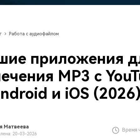
авайте видеоэффекты
стоятельно, как настоящий
Скачать бесплатно
ессионал
Скачать бесплатно
Скачать бесплатно
г
Работа с аудиофайлом
Скачать бесплатно
шие приложения д
лечения MP3 с You
ndroid и iOS (2026
я Матвеева
Время 
лена: 20-03-2026