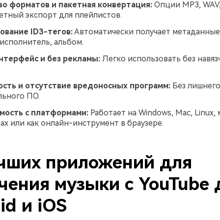
о форматов и пакетная конвертация:
Опции MP3, WAV,
етный экспорт для плейлистов.
ование ID3-тегов:
Автоматически получает метаданные,
 исполнитель, альбом.
нтерфейс и без рекламы:
Легко использовать без навяз
ость и отсутствие вредоносных программ:
Без лишнег
ьного ПО.
мость с платформами:
Работает на Windows, Mac, Linux,
ах или как онлайн-инструмент в браузере.
чших приложений для
чения музыки с YouTube 
id и iOS