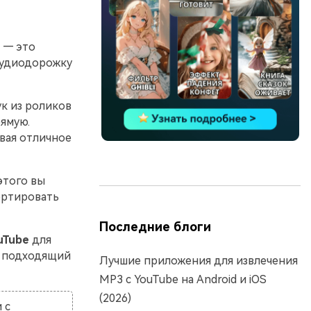
) — это
аудиодорожку
ук из роликов
рямую.
вая отличное
этого вы
ертировать
Последние блоги
uTube
для
м подходящий
Лучшие приложения для извлечения
MP3 с YouTube на Android и iOS
(2026)
 с