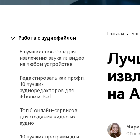
Созд
создателями контента
само
проф
Главная
Бло
Работа с аудиофайлом
8 лучших способов для
Луч
извлечения звука из видео
на любом устройстве
изв
Редактировать как профи:
10 лучших
на A
аудиоредакторов для
iPhone и iPad
Топ 5 онлайн-сервисов
для создания видео из
аудио
Мари
Обнов
10 лучших программ для