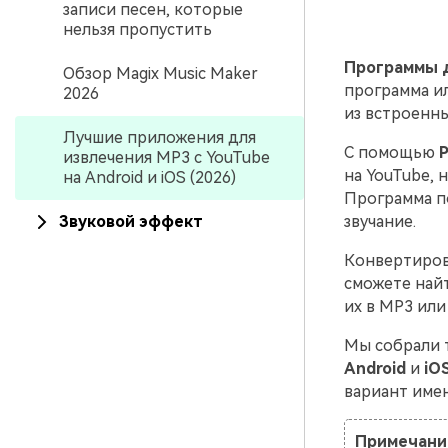
записи песен, которые
нельзя пропустить
Программы д
Обзор Magix Music Maker
программа и
2026
из встроенны
Лучшие приложения для
С помощью
Р
извлечения MP3 с YouTube
на YouTube, 
на Android и iOS (2026)
Программа п
Звуковой эффект
звучание.
Конвертирова
сможете най
их в MP3 или
Мы собрали 
Android
и
iO
вариант имен
Примечани