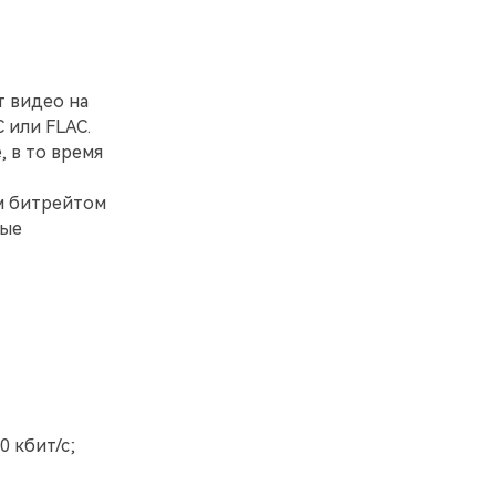
т видео на
 или FLAC.
 в то время
м битрейтом
ные
0 кбит/с;