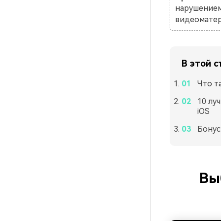
нарушением 
видеоматер
В этой с
Что т
10 лу
iOS
Бонус
Вы