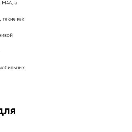
 M4A, а
 такие как
чивой
о
 мобильных
для