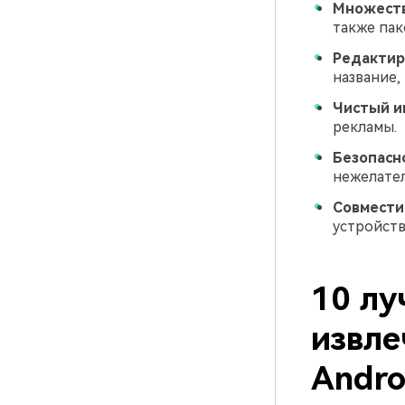
Множеств
также пак
Редактир
название,
Чистый и
рекламы.
Безопасн
нежелател
Совмести
устройств
10 лу
извле
Andro