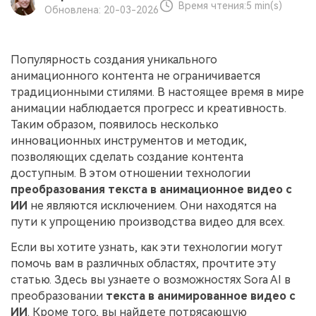
поиск
Время чтения:
5 min(s)
Обновлена: 20-03-2026
Темы видео
Маркетинговый
Истории клиентов
Партнёрская
календарь
Самые популярные темы
Популярность создания уникального
программа
Клиенты делятся своими
Спланируйте маркетинговую
видео на YouTube 2025
анимационного контента не ограничивается
Партнёрство на уровне
историями с Filmora
кампанию для своих целей
традиционными стилями. В настоящее время в мире
корпоративного сектора
анимации наблюдается прогресс и креативность.
Таким образом, появилось несколько
Поддержка
Центр авторов
Специальные
инновационных инструментов и методик,
эффекты
"сделай
Приступая к работе
Вдохновляйтесь нашими
позволяющих сделать создание контента
сам"
создателями контента
доступным. В этом отношении технологии
Создавайте видеоэффекты
преобразования текста в анимационное видео с
самостоятельно, как
настоящий профессионал
ИИ
не являются исключением. Они находятся на
пути к упрощению производства видео для всех.
Сообщество
Если вы хотите узнать, как эти технологии могут
помочь вам в различных областях, прочтите эту
Блог
статью. Здесь вы узнаете о возможностях Sora AI в
преобразовании
текста в анимированное видео с
ИИ
. Кроме того, вы найдете потрясающую