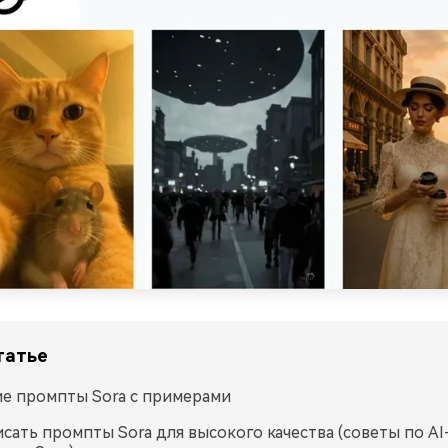
татье
е промпты Sora с примерами
исать промпты Sora для высокого качества (советы по AI