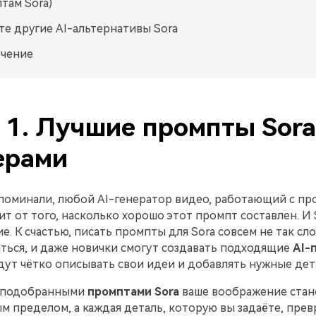
там Sora)
те другие AI-альтернативы Sora
чение
 1. Лучшие промпты Sora
ерами
упоминали, любой AI-генератор видео, работающий с пр
ит от того, насколько хорошо этот промпт составлен. И S
е. К счастью, писать промпты для Sora совсем не так сло
ться, и даже новички смогут создавать подходящие
AI-
удут чётко описывать свои идеи и добавлять нужные дет
 подобранными
промптами Sora
ваше воображение стан
 пределом, а каждая деталь, которую вы задаёте, прев