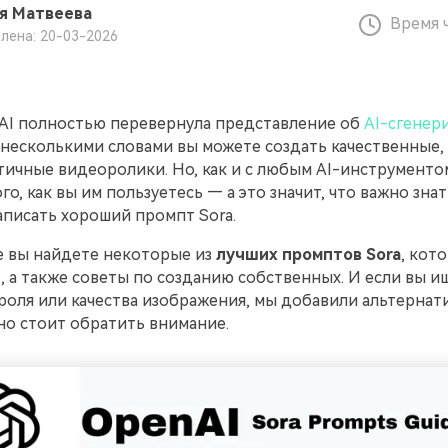
я Матвеева
Время 
лена: 20-03-2026
nAI полностью перевернула представление об
AI-сгенер
о несколькими словами вы можете создать качественные,
ичные видеоролики. Но, как и с любым AI-инструментом
го, как вы им пользуетесь — а это значит, что важно знат
аписать хороший промпт Sora.
е вы найдете некоторые из
лучших промптов Sora
, кот
 а также советы по созданию собственных. И если вы и
оля или качества изображения, мы добавили альтернатив
но стоит обратить внимание.