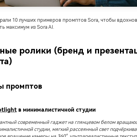
али 10 лучших примеров промптов Sora, чтобы вдохнов
ь максимум из Sora AI.
ные ролики (бренд и презента
та)
ы промптов
tlight
в минималистичной студии
антный современный гаджет на глянцевом белом вращаю
нималистичной студии, мягкий рассеянный свет подчёркива
ное вращение камеры на 360°, ультрареалистичные текстур