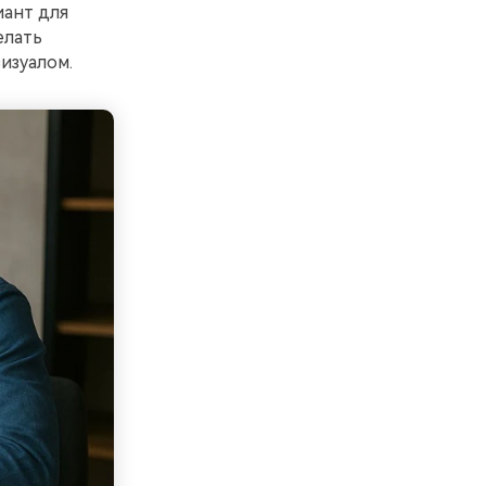
иант для
елать
изуалом.