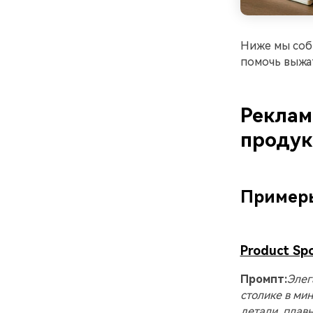
Ниже мы собр
помочь выжат
Реклам
продук
Пример
Product Spo
Промпт:
Элег
столике в ми
детали, плав