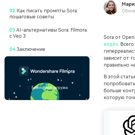
Мари
02
Как писать промпты Sora:
Обнов
пошаговые советы
03
AI-альтернативы Sora: Filmora
с Veo 3
Sora от Ope
видео
. Всег
04
Заключение
гиперреалист
зависит от то
правильно н
В этой стать
попробовать,
Безопасная загрузка
больше контр
которую точ