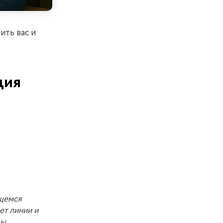
ить вас и
ция
щемся
ет линии и
ы,