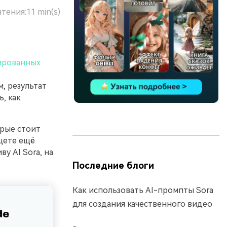
чтения:
11 min(s)
ированных
, результат
ь, как
орые стоит
щете ещё
у AI Sora, на
Последние блоги
Как использовать AI-промпты Sora
для создания качественного видео