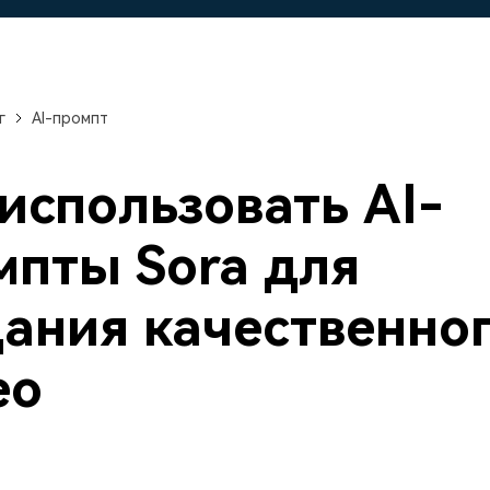
авайте видеоэффекты
стоятельно, как настоящий
Скачать бесплатно
ессионал
Скачать бесплатно
Скачать бесплатно
г
AI-промпт
Скачать бесплатно
использовать AI-
мпты Sora для
дания качественно
ео