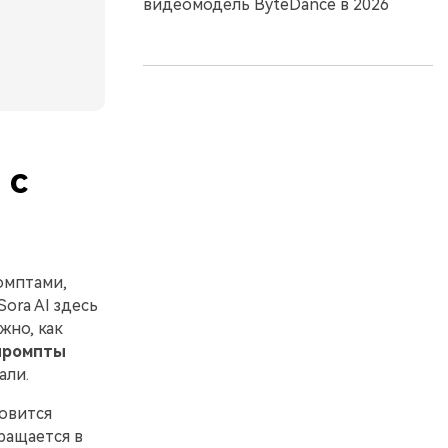
видеомодель ByteDance в 2026
 с
омптами,
ora AI здесь
жно, как
промпты
али.
овится
ращается в