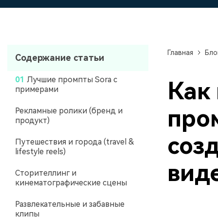
Созд
создателями контента
само
проф
Главная
Бло
Содержание статьи
01
Лучшие промпты Sora с
Как 
примерами
про
Рекламные ролики (бренд и
продукт)
соз
Путешествия и города (travel &
lifestyle reels)
вид
Сторителлинг и
кинематографические сцены
Развлекательные и забавные
клипы