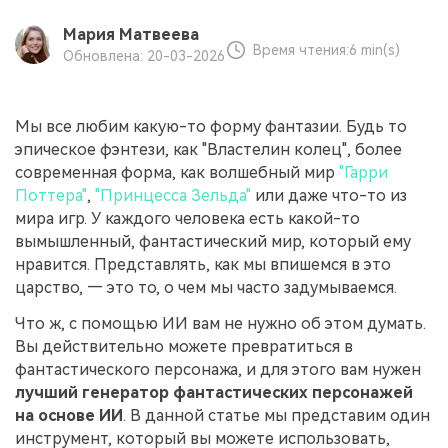
поиск
Мария Матвеева
Время чтения:
6 min(s)
Обновлена: 20-03-2026
Темы видео
Маркетинговый
Истории клиентов
Партнёрская
календарь
Самые популярные темы
программа
Клиенты делятся своими
Спланируйте маркетинговую
видео на YouTube 2025
Партнёрство на уровне
историями с Filmora
кампанию для своих целей
Мы все любим какую-то форму фантазии. Будь то
корпоративного сектора
эпическое фэнтези, как "Властелин колец", более
современная форма, как волшебный мир
"Гарри
Поддержка
Поттера"
,
"Принцесса Зельда"
или даже что-то из
Центр авторов
Специальные
эффекты
"сделай
Приступая к работе
мира игр. У каждого человека есть какой-то
Вдохновляйтесь нашими
сам"
создателями контента
вымышленный, фантастический мир, который ему
Создавайте видеоэффекты
нравится. Представлять, как мы впишемся в это
самостоятельно, как
царство, — это то, о чем мы часто задумываемся.
настоящий профессионал
Что ж, с помощью ИИ вам не нужно об этом думать.
Сообщество
Вы действительно можете превратиться в
фантастического персонажа, и для этого вам нужен
Блог
лучший генератор фантастических персонажей
на основе ИИ
. В данной статье мы представим один
инструмент, который вы можете использовать,