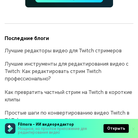
Последние блоги
Лучшие редакторы видео для Twitch стримеров
Лучшие инструменты для редактирования видео с
Twitch: Как редактировать стрим Twitch
профессионально?
Как превратить частный стрим на Twitch в короткие
клипы
Простые шаги по конвертированию видео Twitch в
TikTok
Filmora - ИИ видеоредактор
Открыть
Мощное, но простое приложение для
редактирования видео
Как использовать зеленый экран для прямых