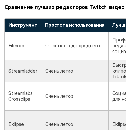
Сравнение лучших редакторов Twitch видео
Инструмент
Простота использования
Лучшее
Профес
Filmora
От легкого до среднего
редакт
социал
Быстро
Streamladder
Очень легко
клипов
TikTok/
Streamlabs
Социал
Очень легко
Crossclips
для но
Eklipse
Очень легко
Eklipse