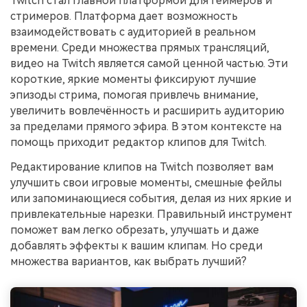
Twitch стал главной платформой для геймеров и
поиск
стримеров. Платформа дает возможность
взаимодействовать с аудиторией в реальном
Темы видео
Маркетинговый
времени. Среди множества прямых трансляций,
Истории клиентов
Партнёрская
календарь
Самые популярные темы
программа
видео на Twitch является самой ценной частью. Эти
Клиенты делятся своими
Спланируйте маркетинговую
видео на YouTube 2025
Партнёрство на уровне
историями с Filmora
короткие, яркие моменты фиксируют лучшие
кампанию для своих целей
корпоративного сектора
эпизоды стрима, помогая привлечь внимание,
увеличить вовлечённость и расширить аудиторию
Поддержка
за пределами прямого эфира. В этом контексте на
Центр авторов
Специальные
помощь приходит редактор клипов для Twitch.
эффекты
"сделай
Приступая к работе
Вдохновляйтесь нашими
сам"
создателями контента
Редактирование клипов на Twitch позволяет вам
Создавайте видеоэффекты
улучшить свои игровые моменты, смешные фейлы
самостоятельно, как
настоящий профессионал
или запоминающиеся события, делая из них яркие и
привлекательные нарезки. Правильный инструмент
Сообщество
поможет вам легко обрезать, улучшать и даже
добавлять эффекты к вашим клипам. Но среди
Блог
множества вариантов, как выбрать лучший?