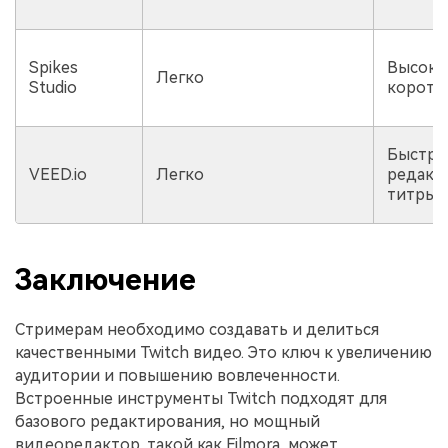
Spikes
Высоко
Легко
Studio
коротк
Быстро
VEED.io
Легко
редакт
титры 
Заключение
Стримерам необходимо создавать и делиться
качественными Twitch видео. Это ключ к увеличению
аудитории и повышению вовлеченности.
Встроенные инструменты Twitch подходят для
базового редактирования, но мощный
видеоредактор, такой как Filmora, может