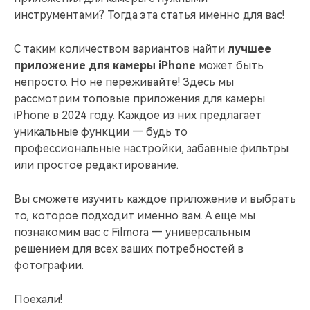
поиск
инструментами? Тогда эта статья именно для вас!
Темы видео
Маркетинговый
С таким количеством вариантов найти
лучшее
Истории клиентов
Партнёрская
календарь
Самые популярные темы
программа
приложение для камеры iPhone
может быть
Клиенты делятся своими
Спланируйте маркетинговую
видео на YouTube 2025
Партнёрство на уровне
историями с Filmora
кампанию для своих целей
непросто. Но не переживайте! Здесь мы
корпоративного сектора
рассмотрим топовые приложения для камеры
iPhone в 2024 году. Каждое из них предлагает
Поддержка
уникальные функции — будь то
Центр авторов
Специальные
эффекты
"сделай
профессиональные настройки, забавные фильтры
Приступая к работе
Вдохновляйтесь нашими
сам"
создателями контента
или простое редактирование.
Создавайте видеоэффекты
самостоятельно, как
Вы сможете изучить каждое приложение и выбрать
настоящий профессионал
то, которое подходит именно вам. А еще мы
Сообщество
познакомим вас с Filmora — универсальным
решением для всех ваших потребностей в
Блог
фотографии.
Поехали!