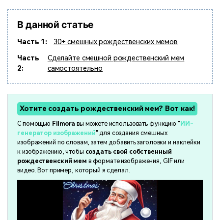
поиск
В данной статье
Темы видео
Маркетинговый
Истории клиентов
Партнёрская
календарь
Самые популярные темы
Часть 1:
30+ смешных рождественских мемов
программа
Клиенты делятся своими
Спланируйте маркетинговую
видео на YouTube 2025
Партнёрство на уровне
историями с Filmora
кампанию для своих целей
Часть
Сделайте смешной рождественский мем
корпоративного сектора
2:
самостоятельно
Поддержка
Центр авторов
Специальные эффекты
"сделай сам"
Приступая к работе
Вдохновляйтесь нашими
Хотите создать рождественский мем? Вот как!
Создавайте видеоэффекты
создателями контента
С помощью
Filmora
вы можете использовать функцию "
ИИ-
самостоятельно, как
настоящий профессионал
генератор изображений
" для создания смешных
изображений по словам, затем добавить заголовки и наклейки
к изображению, чтобы
создать свой собственный
Сообщество
рождественский мем
в формате изображения, GIF или
видео. Вот пример, который я сделал.
Блог