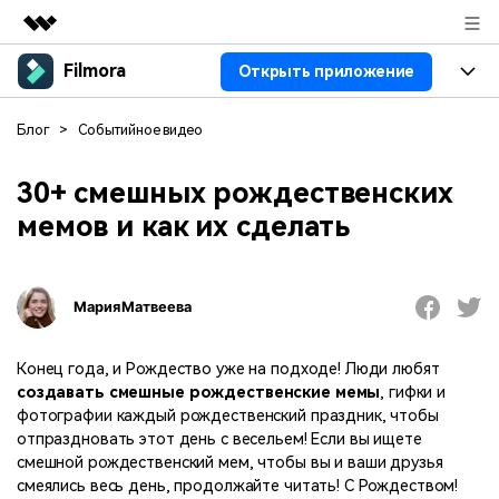
Filmora
Открыть приложение
Рекомендуемые продукты
Цифровая креативность AIGC
Продукты
Бизнес
Блог
>
Событийное видео
Управление данными
Обзор
Платформы
ИИ
О нас
30+ смешных рождественских
Решения
мемов и как их сделать
Особенности
Видео/фото
Решения
Новости
Ресурсы
Аудио
Пользователи
Ресурсы
Покупка
Мария Матвеева
Тексты
Видео-решения
Справочный центр
Поддержка
Конец года, и Рождество уже на подходе! Люди любят
Видео промпты
Мастер-классы
создавать смешные рождественские мемы
, гифки и
100+ ИИ-промптов для
Продвинутое обучение
фотографии каждый рождественский праздник, чтобы
КУПИТЬ
Войти
создания видео
видеомонтажу от
отпраздновать этот день с весельем! Если вы ищете
Компания
Связаться с нами
профессиональных
смешной рождественский мем, чтобы вы и ваши друзья
Наша миссия, история и
Мы всегда готовы помочь
режиссеров и ютуберов
смеялись весь день, продолжайте читать! С Рождеством!
клиенты