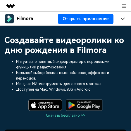
Filmora
Открыть приложение
Рекомендуемые продукты
Цифровая креативность AIGC
Продукты
Бизнес
Создавайте видеоролики ко
Управление данными
Обзор
Платформы
ИИ
дню рождения в Filmora
О нас
Решения
Особенности
Видео/фото
Интуитивно понятный видеоредактор с передовыми
Решения
Новости
функциями редактирования.
Ресурсы
Большой выбор бесплатных шаблонов, эффектов и
Аудио
Пользователи
Ресурсы
Покупка
переходов.
Мощные ИИ-инструменты для лёгкого монтажа.
Тексты
Видео-решения
Доступен на Mac, Windows, iOS и Android.
Справочный центр
Поддержка
Видео промпты
Мастер-классы
100+ ИИ-промптов для
Продвинутое обучение
КУПИТЬ
Войти
создания видео
видеомонтажу от
Скачать бесплатно >>
Компания
Связаться с нами
профессиональных
Наша миссия, история и
Мы всегда готовы помочь
режиссеров и ютуберов
клиенты