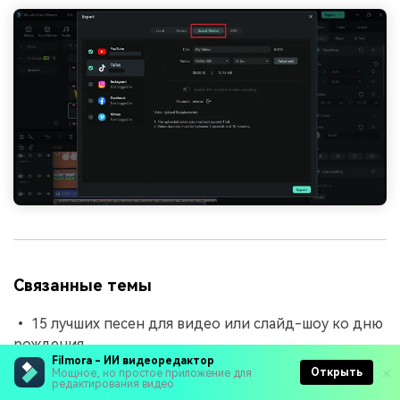
Связанные темы
• 15 лучших песен для видео или слайд-шоу ко дню
рождения
Filmora - ИИ видеоредактор
Открыть
Мощное, но простое приложение для
• 7 лучших приложений для создания
редактирования видео
видеопоздравлений ко дню рождения