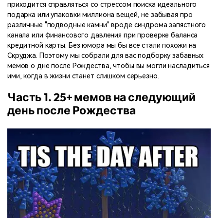
поиск
приходится справляться со стрессом поиска идеального
подарка или упаковки миллиона вещей, не забывая про
различные "подводные камни" вроде синдрома запястного
Темы видео
Маркетинговый
канала или финансового давления при проверке баланса
Истории клиентов
Партнёрская
календарь
Самые популярные темы
программа
кредитной карты. Без юмора мы бы все стали похожи на
Клиенты делятся своими
Спланируйте маркетинговую
видео на YouTube 2025
Партнёрство на уровне
Скруджа. Поэтому мы собрали для вас подборку забавных
историями с Filmora
кампанию для своих целей
корпоративного сектора
мемов о дне после Рождества, чтобы вы могли насладиться
ими, когда в жизни станет слишком серьезно.
Поддержка
Часть 1. 25+ мемов на следующий
Центр авторов
Специальные эффекты
"сделай сам"
Приступая к работе
Вдохновляйтесь нашими
день после Рождества
Создавайте видеоэффекты
создателями контента
самостоятельно, как
настоящий профессионал
Сообщество
Блог