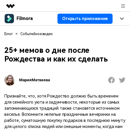
Filmora
Открыть приложение
Рекомендуемые продукты
Цифровая креативность AIGC
Продукты
Бизнес
Блог
>
Событийное видео
Управление данными
Обзор
Платформы
ИИ
О нас
25+ мемов о дне после
Решения
Рождества и как их сделать
Особенности
Видео/фото
Решения
Новости
Ресурсы
Аудио
Пользователи
Ресурсы
Покупка
Мария Матвеева
Тексты
Видео-решения
Справочный центр
Поддержка
Признайте, что, хотя Рождество должно быть временем
Видео промпты
Мастер-классы
для семейного уюта и задумчивости, некоторые из самых
100+ ИИ-промптов для
Продвинутое обучение
запоминающихся традиций также становятся источником
КУПИТЬ
Войти
создания видео
видеомонтажу от
веселья. Вспомните нелепые праздничные вечеринки на
Компания
Связаться с нами
профессиональных
работе, суматошную покупку подарков в последнюю минуту
Наша миссия, история и
Мы всегда готовы помочь
режиссеров и ютуберов
для целого списка людей или смешные моменты, когда нам
клиенты