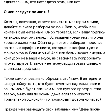
единственным, кто насладится этим, или нет.
О чем следует помнить?
Хотя вы, возможно, стремитесь стать мастером мемов,
давайте сначала разберем основы. Важно, чтобы ваш
контент был читаемым. Юмор теряется, если вашу подпись
не видно, поэтому перед публикацией убедитесь, что она
хорошо различима. Обычно для этого выбирают простые
по чтению шрифты и цвета, которые не конфликтуют с
фоном экрана. Если черный Arial или белый Impact с черным
контуром не в вашем вкусе, не стесняйтесь попробовать
что-то другое. Главное - не переусердствовать слишком
сложными шрифтами.
Также важно правильно обрезать свой мем. В интернете
всегда найдутся те, кто будет смеяться над вами, если в
вашем меме будет слишком много пустого пространства
вверху, внизу или по бокам, даже если это кажется
тривиальной ошибкой (что происходит довольно часто).
Прежде чем размещать свой забавный мем "День после