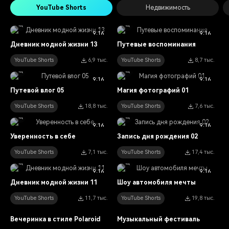
YouTube Shorts
Недвижимость
9:16
9:16
Дневник модной жизни 13
Путевые воспоминания
YouTube Shorts
6,9 тыс.
YouTube Shorts
8,7 тыс.
9:16
9:16
Путевой влог 05
Магия фотографий 01
YouTube Shorts
18,8 тыс.
YouTube Shorts
7,6 тыс.
9:16
9:16
Уверенность в себе
Запись дня рождения 02
YouTube Shorts
7,1 тыс.
YouTube Shorts
17,4 тыс.
9:16
9:16
Дневник модной жизни 11
Шоу автомобиля мечты
YouTube Shorts
11,7 тыс.
YouTube Shorts
19,8 тыс.
9:16
9:16
Вечеринка в стиле Polaroid
Музыкальный фестиваль