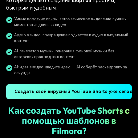
которые делают создание
шортов
простым,
быстрым и удобным.
Умные короткие клипы
: автоматическое выделение лучших
моментов из длинных видео
Аудио в видео
: превращение подкастов и аудио в визуальный
контент
AI-генератор музыки
: генерация фоновой музыки без
авторских прав под ваш контент
AI: идея в видео
: введите идею — AI соберёт раскадровку за
секунды
Создать свой вирусный YouTube Shorts уже сегодня
Как создать YouTube Shorts с
помощью шаблонов в
Filmora?