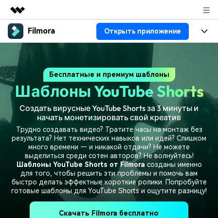
Filmora
Открыть приложение
Рекомендуемые продукты
Цифровая креативность AIGC
Продукты
Бизнес
Управление данными
Бесплатные и премиум шаблоны
Обзор
Платформы
ИИ
О нас
Шаблоны YouTube Shorts
Решения
Особенности
Видео/фото
Решения
Новости
Создать вирусные YouTube Shorts за 3 минуты и
Ресурсы
начать монетизировать свой креатив
Аудио
Пользователи
Ресурсы
Покупка
Трудно создавать видео? Тратите часы на монтаж без
результата? Нет технических навыков или идей? Слишком
Тексты
Видео-решения
много времени — и никакой отдачи? Не можете
Справочный центр
Поддержка
выделиться среди сотен авторов? Не волнуйтесь!
Шаблоны YouTube Shorts от Filmora
созданы именно
Видео промпты
Мастер-классы
для того, чтобы решить эти проблемы и помочь вам
100+ ИИ-промптов для
Продвинутое обучение
быстро делать эффектные короткие ролики. Попробуйте
КУПИТЬ
Войти
создания видео
видеомонтажу от
готовые шаблоны для YouTube Shorts и ощутите разницу!
Компания
Связаться с нами
профессиональных
Наша миссия, история и
Мы всегда готовы помочь
режиссеров и ютуберов
Скачать Filmora бесплатно
клиенты