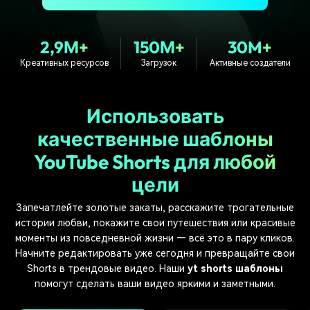
поиск
Темы видео
Маркетинговый
2,9М+
150М+
30M+
Истории клиентов
Партнёрская
календарь
Самые популярные темы
программа
Креативных ресурсов
Загрузок
Активные создатели
Клиенты делятся своими
Спланируйте маркетинговую
видео на YouTube 2025
Партнёрство на уровне
историями с Filmora
кампанию для своих целей
корпоративного сектора
Использовать
Поддержка
качественные шаблоны
Центр авторов
Специальные эффекты
"сделай сам"
Приступая к работе
Вдохновляйтесь нашими
YouTube Shorts для любой
Создавайте видеоэффекты
создателями контента
самостоятельно, как
цели
настоящий профессионал
Запечатлейте золотые закаты, расскажите трогательные
Сообщество
истории любви, покажите свои путешествия или красивые
моменты из повседневной жизни — всё это в пару кликов.
Блог
Начните редактировать уже сегодня и превращайте свои
Shorts в трендовые видео. Наши
yt shorts шаблоны
помогут сделать ваши видео яркими и заметными.