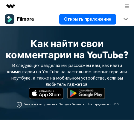
Filmora
Открыть приложение
Рекомендуемые продукты
Цифровая креативность AIGC
Продукты
Бизнес
Управление данными
Как найти свои
Обзор
Платформы
ИИ
О нас
комментарии на YouTube?
Решения
Особенности
Видео/фото
Решения
Новости
В следующих разделах мы расскажем вам, как найти
Ресурсы
комментарии на YouTube на настольном компьютере или
Аудио
Пользователи
ноутбуке, а также на мобильном устройстве, если вы
Ресурсы
Покупка
любитель гаджетов.
Тексты
Видео-решения
Справочный центр
Поддержка
Видео промпты
Мастер-классы
Безопасность проверена | Загрузка бесплатно | Нет вредоносного ПО
100+ ИИ-промптов для
Продвинутое обучение
КУПИТЬ
Войти
создания видео
видеомонтажу от
Компания
Связаться с нами
профессиональных
Наша миссия, история и
Мы всегда готовы помочь
режиссеров и ютуберов
клиенты