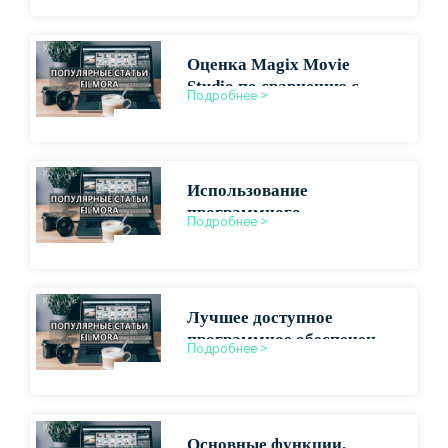
Оценка Magix Movie
Studio по сравнению с
Подробнее >
ведущими конкурентами
Использование
программного
Подробнее >
обеспечения Magix для
профессионального
производства видео
Лучшее доступное
программное обеспечение
Подробнее >
для монтажа
короткометражных
фильмов
Основные функции,