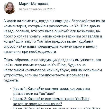
поиск
Мария Матвеева
Время обновления: 2025 г.
Темы видео
Маркетинговый
Истории клиентов
Партнёрская
календарь
Самые популярные темы
Бывали ли моменты, когда вы ощущали беспокойство из-за
программа
Клиенты делятся своими
Спланируйте маркетинговую
видео на YouTube 2025
комментария, который вы разместили на YouTube давно
Партнёрство на уровне
историями с Filmora
кампанию для своих целей
назад, осознав, что это была ошибка? Или возможно, вы
корпоративного сектора
просто хотите узнать, какие комментарии вы оставляли и
когда? Если так, то YouTube предоставляет удобный
Поддержка
способ найти ваши предыдущие комментарии и внести
Центр авторов
Специальные эффекты
"сделай сам"
изменения при необходимости.
Приступая к работе
Вдохновляйтесь нашими
Создавайте видеоэффекты
создателями контента
Таким образом, в последующих разделах вы узнаете, как
самостоятельно, как
найти свои комментарии на YouTube, будь то на
настоящий профессионал
настольном компьютере или ноутбуке, или на мобильном
устройстве, если вы предпочитаете использовать
Сообщество
гаджеты.
Блог
Часть 1: Как найти комментарии, которые вы
разместили на YouTube?
Часть 2: Как найти все комментарии YouTube,
которые получил ваш канал?