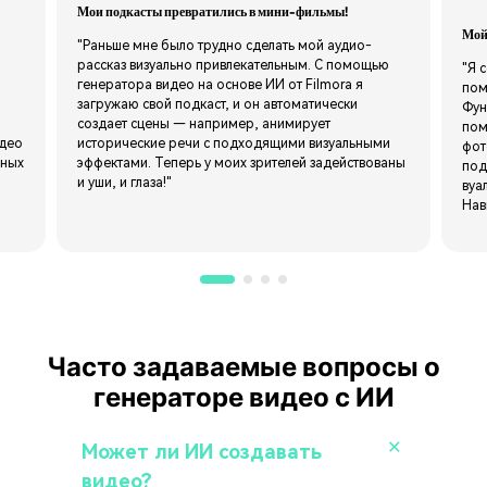
Мои подкасты превратились в мини-фильмы!
Мой
"Раньше мне было трудно сделать мой аудио-
рассказ визуально привлекательным. С помощью
"Я 
генератора видео на основе ИИ от Filmora я
пом
загружаю свой подкаст, и он автоматически
Фун
создает сцены — например, анимирует
пом
идео
исторические речи с подходящими визуальными
фот
ьных
эффектами. Теперь у моих зрителей задействованы
под
,
и уши, и глаза!"
вуа
Нав
Часто задаваемые вопросы о
генераторе видео с ИИ
Может ли ИИ создавать
видео?