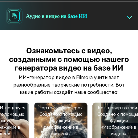
Аудио в видео на базе ИИ
Ознакомьтесь с видео,
созданными с помощью нашего
генератора видео на базе ИИ
ИИ-генератор видео в Filmora учитывает
разнообразные творческие потребности. Вот
какие работы создаёт наше сообщество:
луем.
Портрет супергероя.
Кот-повар готовит.
ощью
Создано с помощью
Создано с помощью
функции
функции
 в
«Изображение в
«Изображение в
видео».
видео».