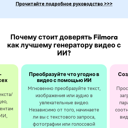
Прочитайте подробное руководство >>>
Почему стоит доверять Filmora
как лучшему генератору видео с
ИИ?
-
Преобразуйте что угодно в
Соз
сех
видео с помощью ИИ
Мгновенно преобразуйте текст,
Прос
кста/
изображения или аудио в
заг
део,
увлекательные видео.
пар
ментам
Независимо от того, начинаете
соотн
ИИ,
ли вы с текстового запроса,
вид
фотографии или голосовой