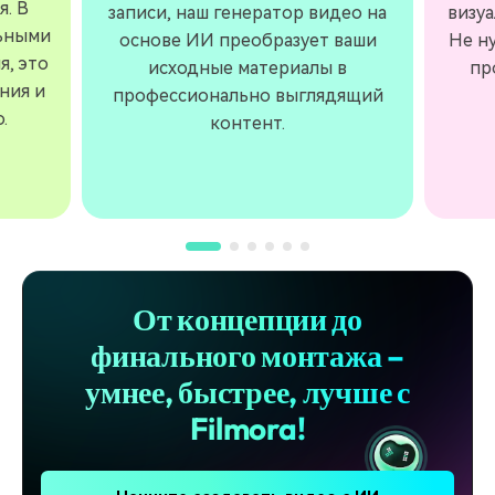
я. В
записи, наш генератор видео на
визу
льными
основе ИИ преобразует ваши
Не н
, это
исходные материалы в
пр
ния и
профессионально выглядящий
.
контент.
От концепции до
финального монтажа –
умнее, быстрее, лучше с
Filmora!