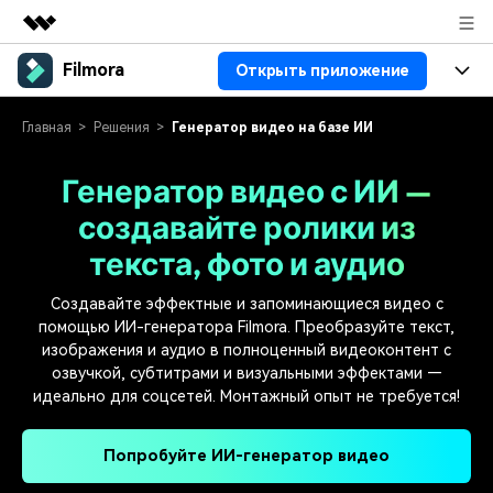
Filmora
Открыть приложение
Рекомендуемые продукты
Цифровая креативность AIGC
Продукты
Бизнес
Главная
Решения
Генератор видео на базе ИИ
Управление данными
Обзор
Платформы
ИИ
Генератор видео с ИИ —
О нас
Решения
создавайте ролики из
Особенности
Видео/фото
Решения
Новости
текста, фото и аудио
Ресурсы
Аудио
Пользователи
Ресурсы
Покупка
Создавайте эффектные и запоминающиеся видео с
Тексты
помощью ИИ-генератора Filmora. Преобразуйте текст,
Видео-решения
Справочный центр
Поддержка
изображения и аудио в полноценный видеоконтент с
озвучкой, субтитрами и визуальными эффектами —
Видео промпты
Мастер-классы
идеально для соцсетей. Монтажный опыт не требуется!
100+ ИИ-промптов для
Продвинутое обучение
КУПИТЬ
Войти
создания видео
видеомонтажу от
Компания
Связаться с нами
профессиональных
Попробуйте ИИ-генератор видео
Наша миссия, история и
Мы всегда готовы помочь
режиссеров и ютуберов
клиенты