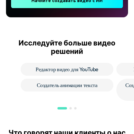
Начните создавать видео с ИИ
Исследуйте больше видео
решений
Редактор видео для YouTube
Создатель анимации текста
Соз
Что говорят наши клиенты о нас