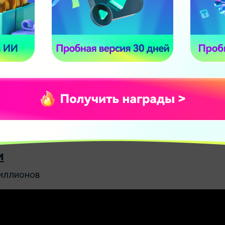
видео Дженны «Как заставить людей думать, что вы
ло 5,3 миллиона просмотров за одну неделю. Тип ю
той, продолжает оставаться ее визитной карточко
иколь Мурей - владелица самого популярного кана
 женщина, а также первая звезда социальных сете
ходится в музее мадам Тюссо. Она появлялась в не
фильмах, но их успех нельзя сравнивать с популя
e.
и
иллионов