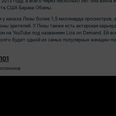
 2013 году, а всего через несколько лет она взяла 
та США Барака Обамы.
 у канала Лизы более 1,5 миллиарда просмотров, а
ны зрителей. У Лизы также есть актерская карьера
м на YouTube под названием Liza on Demand. Ей всег
долго будет одной из самых популярных женщин-п
101
иллионов