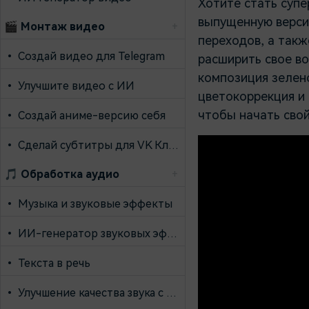
Хотите стать суп
выпущенную версию
🎬
Монтаж видео
+
переходов, а такж
•
Создай видео для Telegram
расширить свое в
композиция зелено
•
Улучшите видео с ИИ
цветокоррекция и 
чтобы начать свой
•
Создай аниме-версию себя
•
Сделай субтитры для VK Клипов
🎵
Обработка аудио
+
•
Музыка и звуковые эффекты
•
ИИ-генератор звуковых эффектов
•
Текста в речь
•
Улучшение качества звука с ИИ