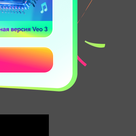
 хорошо
мора, который
й восемь лет
ла на YouTube,
й, восковая
скольких телешоу
рностью видео