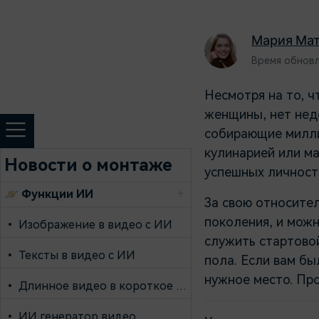
сам
пр
Мария Ма
Время обновле
Несмотря на то, ч
женщины, нет нед
собирающие милли
кулинарией или м
Новости о монтаже
успешных личност
🪐
Функции ИИ
+
За свою относите
поколения, и мож
•
Изображение в видео с ИИ
служить стартово
•
Тексты в видео с ИИ
пола. Если вам б
нужное место. Про
•
Длинное видео в короткое с ИИ
•
ИИ генератор видео