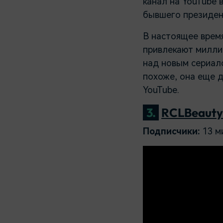
канал на YouTube в
бывшего президен
В настоящее время
привлекают миллио
над новым сериало
похоже, она еще 
YouTube.
3.
RCLBeauty
Подписчики:
13 м