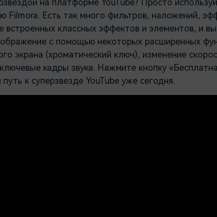
ерзвездой на платформе YouTube? Просто использу
 Filmora. Есть так много фильтров, наложений, эф
е встроенных классных эффектов и элементов, и в
оображение с помощью некоторых расширенных функ
го экрана (хроматический ключ), изменение скорос
ключевые кадры звука. Нажмите кнопку «Бесплатна
 путь к суперзвезде YouTube уже сегодня.