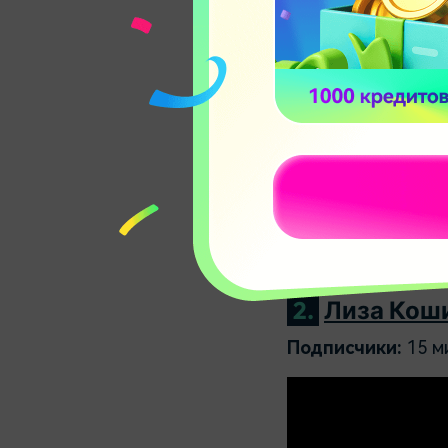
Еще в 2010 году 
выглядите» собра
сделал ее знамени
спустя.
Сегодня Дженна Н
которым управляет
фигура которой на
и полнометражных 
Дженны на YouTub
2.
Лиза Кош
Подписчики:
15 м