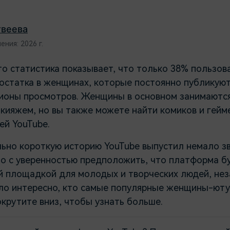
остоятельно, как настоящий
офессионал
Скачать бесплатно
твеева
Скачать бесплатно
Скачать бесплатно
ния: 2026 г.
Скачать бесплатно
то статистика показывает, что только 38% пользов
остатка в женщинах, которые постоянно публикуют
оны просмотров. Женщины в основном занимаются
акияжем, но вы также можете найти комиков и гейм
ей YouTube.
льно короткую историю YouTube выпустил немало з
но с уверенностью предположить, что платформа б
й площадкой для молодых и творческих людей, нез
ыло интересно, кто самые популярные женщины-юту
крутите вниз, чтобы узнать больше.