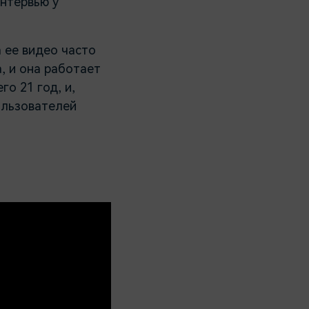
интервью у
 ее видео часто
, и она работает
о 21 год, и,
ользователей