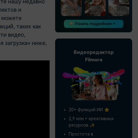
йте нашу недавно
фектов и
ы можете
ций, таких как
ти видео,
я загрузка» ниже,
Видеоредактор
Filmora
20+ функций ИИ ⭐
2,9 млн.+ креативных
ресурсов ✨
Простота в