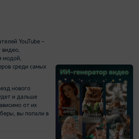
ателей YouTube -
 видео,
 модой,
еров среди самых
везд нового
удет и дальше
ависимо от их
беры, вы попали в