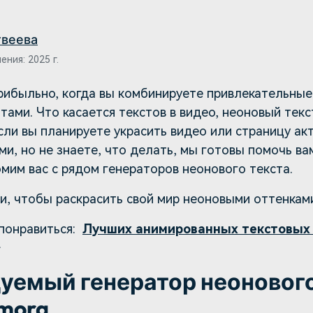
авайте видеоэффекты
стоятельно, как настоящий
Скачать бесплатно
ессионал
твеева
Скачать бесплатно
Скачать бесплатно
ния: 2025 г.
Скачать бесплатно
рибыльно, когда вы комбинируете привлекательные
тами. Что касается текстов в видео, неоновый тек
ли вы планируете украсить видео или страницу ак
и, но не знаете, что делать, мы готовы помочь вам
мим вас с рядом генераторов неонового текста.
и, чтобы раскрасить свой мир неоновыми оттенкам
понравиться:
Лучших анимированных текстовых 
>
уемый генератор неонового
lmora