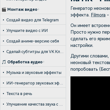
Генератор неоново
🎬
Монтаж видео
+
эффекта.
Filmora
-
•
Создай видео для Telegram
Он имеет встроен
•
Улучшите видео с ИИ
Просто нужно пер
сделать его ярким
•
Создай аниме-версию себя
настройки.
•
Сделай субтитры для VK Клипов
Другими словами,
🎵
Обработка аудио
+
неоновый текстовы
попробовать (Бесп
•
Музыка и звуковые эффекты
•
ИИ-генератор звуковых эффектов
•
Текста в речь
•
Улучшение качества звука с ИИ