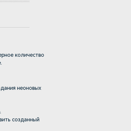
мерное количество
.
здания неоновых
.
вить созданный