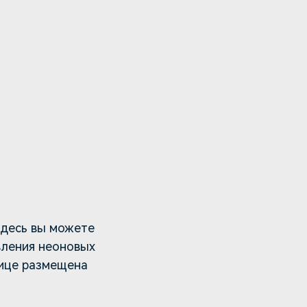
Здесь вы можете
вления неоновых
нице размещена