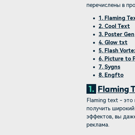
перечислены в пр
1. Flaming Te
2. Cool Text
3. Poster Gen
4. Glow txt
5. Flash Vorte
6. Picture to
7. Sygns
8. Engfto
1.
Flaming T
Flaming text - эт
получить широкий
эффектов, вы даже
реклама.