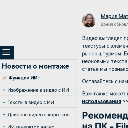
Созд
создателями контента
само
проф
Мария Ма
Время обновле
Видео выглядят п
текстуры с элемен
рынок штурмом. Ес
неоновыми текстам
Новости о монтаже
статье мы познако
🪐
Функции ИИ
+
Оставайтесь с нам
•
Изображение в видео с ИИ
Вам также может 
использования
>
•
Тексты в видео с ИИ
Рекоменд
•
Длинное видео в короткое с ИИ
на ПК - Fi
•
ИИ генератор видео