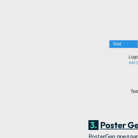
3.
Poster G
PosterGen предла