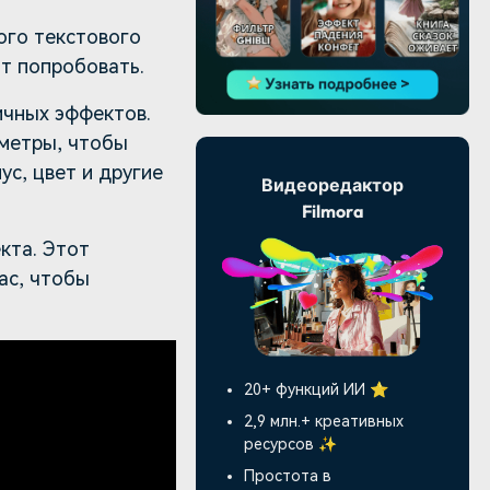
ого текстового
ит попробовать.
ичных эффектов.
аметры, чтобы
ус, цвет и другие
Видеоредактор
Filmora
кта. Этот
ас, чтобы
20+ функций ИИ ⭐
2,9 млн.+ креативных
ресурсов ✨
Простота в