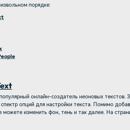
оизвольном порядке:
xt
x
 People
ext
о популярный онлайн-создатель неоновых текстов. 
 спектр опций для настройки текста. Помимо доба
 можете изменить фон, тень и так далее. На стра