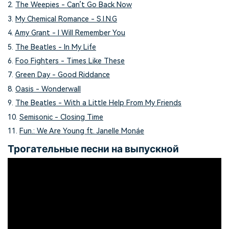
2.
The Weepies - Can’t Go Back Now
3.
My Chemical Romance - S.I.N.G
4.
Amy Grant - I Will Remember You
5.
The Beatles - In My Life
6.
Foo Fighters - Times Like These
7.
Green Day - Good Riddance
8.
Oasis - Wonderwall
9.
The Beatles - With a Little Help From My Friends
10.
Semisonic - Closing Time
11.
Fun.: We Are Young ft. Janelle Monáe
Трогательные песни на выпускной