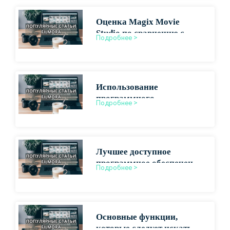
Оценка Magix Movie
Studio по сравнению с
Подробнее >
ведущими конкурентами
Использование
программного
Подробнее >
обеспечения Magix для
профессионального
производства видео
Лучшее доступное
программное обеспечение
Подробнее >
для монтажа
короткометражных
фильмов
Основные функции,
которые следует искать в