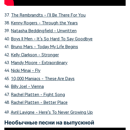
37.
The Rembrandts - I’ll Be There For You
38.
Kenny Rogers - Through the Years
39.
Natasha Beddingfield - Unwritten
40.
Boys II Men - It’s So Hard To Say Goodbye
41.
Bruno Mars - Today My Life Begins
42.
Kelly Clarkson - Stronger
43.
Mandy Moore - Extraordinary
44.
Nicki Minaj - Fly
45.
10,000 Maniacs - These Are Days
46.
Billy Joel - Vienna
47.
Rachel Platten - Fight Song
48.
Rachel Platten - Better Place
49.
Avril Lavigne - Here's To Never Growing Up
Необычные песни на выпускной