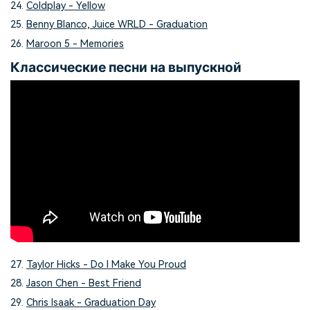
24.
Coldplay - Yellow
25.
Benny Blanco, Juice WRLD - Graduation
26.
Maroon 5 - Memories
Классические песни на выпускной
27.
Taylor Hicks - Do I Make You Proud
28.
Jason Chen - Best Friend
29.
Chris Isaak - Graduation Day