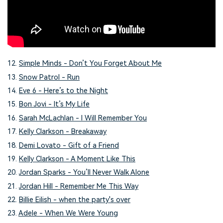
12.
Simple Minds - Don’t You Forget About Me
13.
Snow Patrol - Run
14.
Eve 6 - Here’s to the Night
15.
Bon Jovi - It’s My Life
16.
Sarah McLachlan - I Will Remember You
17.
Kelly Clarkson - Breakaway
18.
Demi Lovato - Gift of a Friend
19.
Kelly Clarkson - A Moment Like This
20.
Jordan Sparks - You’ll Never Walk Alone
21.
Jordan Hill - Remember Me This Way
22.
Billie Eilish - when the party's over
23.
Adele - When We Were Young