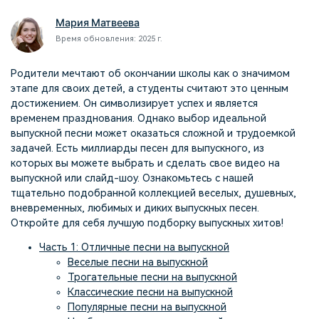
поиск
Мария Матвеева
Время обновления: 2025 г.
Темы видео
Маркетинговый
Истории клиентов
Партнёрская
календарь
Самые популярные темы
программа
Клиенты делятся своими
Спланируйте маркетинговую
видео на YouTube 2025
Родители мечтают об окончании школы как о значимом
Партнёрство на уровне
историями с Filmora
кампанию для своих целей
этапе для своих детей, а студенты считают это ценным
корпоративного сектора
достижением. Он символизирует успех и является
временем празднования. Однако выбор идеальной
Поддержка
выпускной песни может оказаться сложной и трудоемкой
Центр авторов
Специальные эффекты
задачей. Есть миллиарды песен для выпускного, из
"сделай сам"
Приступая к работе
Вдохновляйтесь нашими
которых вы можете выбрать и сделать свое видео на
Создавайте видеоэффекты
создателями контента
выпускной или слайд-шоу. Ознакомьтесь с нашей
самостоятельно, как
настоящий профессионал
тщательно подобранной коллекцией веселых, душевных,
вневременных, любимых и диких выпускных песен.
Откройте для себя лучшую подборку выпускных хитов!
Сообщество
Часть 1: Отличные песни на выпускной
Блог
Веселые песни на выпускной
Трогательные песни на выпускной
Классические песни на выпускной
Популярные песни на выпускной