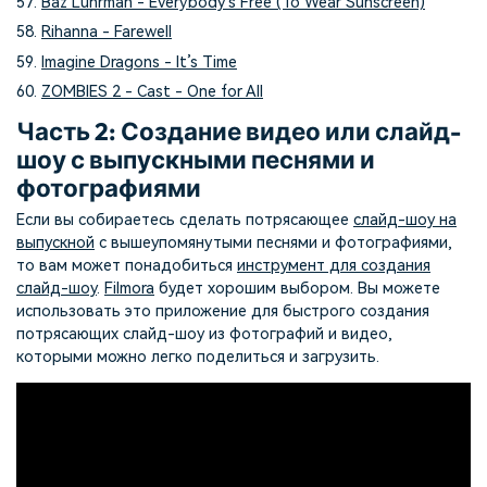
57.
Baz Luhrman - Everybody’s Free (To Wear Sunscreen)
58.
Rihanna - Farewell
59.
Imagine Dragons - It’s Time
60.
ZOMBIES 2 - Cast - One for All
Часть 2: Создание видео или слайд-
шоу с выпускными песнями и
фотографиями
Если вы собираетесь сделать потрясающее
слайд-шоу на
выпускной
с вышеупомянутыми песнями и фотографиями,
то вам может понадобиться
инструмент для создания
слайд-шоу
.
Filmora
будет хорошим выбором. Вы можете
использовать это приложение для быстрого создания
потрясающих слайд-шоу из фотографий и видео,
которыми можно легко поделиться и загрузить.